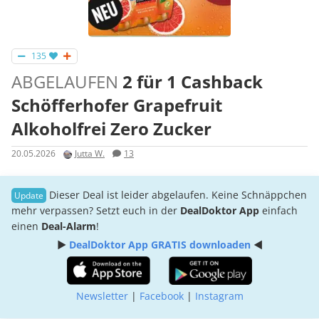
135
ABGELAUFEN
2 für 1 Cashback
Schöfferhofer Grapefruit
Alkoholfrei Zero Zucker
20.05.2026
Jutta W.
13
Dieser Deal ist leider abgelaufen. Keine Schnäppchen
mehr verpassen? Setzt euch in der
DealDoktor App
einfach
einen
Deal-Alarm
!
►
DealDoktor App GRATIS downloaden
◄
Newsletter
|
Facebook
|
Instagram