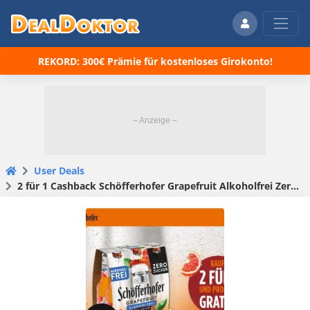
REKORD: 300€ Prämie für kostenloses Girokonto!
User Deals
2 für 1 Cashback Schöfferhofer Grapefruit Alkoholfrei Zero Zucker