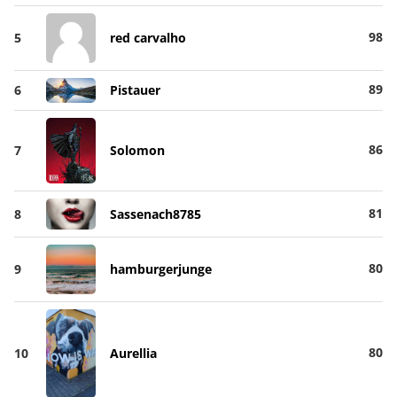
98
5
red carvalho
89
6
Pistauer
86
7
Solomon
81
8
Sassenach8785
80
9
hamburgerjunge
80
10
Aurellia