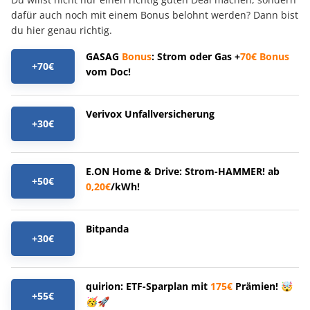
dafür auch noch mit einem Bonus belohnt werden? Dann bist
du hier genau richtig.
GASAG
Bonus
: Strom oder Gas +
70€
Bonus
+70€
vom Doc!
Verivox Unfallversicherung
+30€
E.ON Home & Drive: Strom-HAMMER! ab
+50€
0,20€
/kWh!
Bitpanda
+30€
quirion: ETF-Sparplan mit
175€
Prämien! 🤯
+55€
🥳🚀