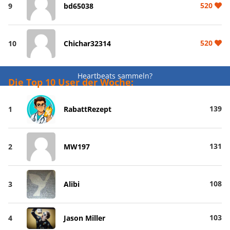
520
9
bd65038
520
10
Chichar32314
Heartbeats sammeln?
Die Top 10 User der Woche:
139
1
RabattRezept
131
2
MW197
108
3
Alibi
103
4
Jason Miller