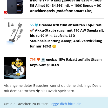
iPhone 17 Pro Max (256GB) für 629€ + 70GB
5G Allnet für 34,99€ mtl. + 100€ Bonus + 0€
Anschlusspreis (Vodafone Smart Lite)
56
Dreame R20 zum absoluten Top-Preis!
🚀 Akku-Staubsauger mit 190 AW Saugkraft,
bis zu 90 Min. Laufzeit, LED-
Staubbeleuchtung &amp; Anti-Verwicklung
für nur 169€! 😀
795
💻 eneba: 15% Rabatt auf alle Steam
Keys &amp; DLCs
Als angemeldeter Besucher kannst du deine Lieblings-Deals
mit dem Sternchen
als Favorit speichern.
Um die Favoriten zu nutzen,
logge dich bitte ein
.