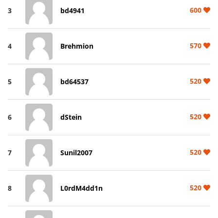
600
3
bd4941
570
4
Brehmion
520
5
bd64537
520
6
dStein
520
7
Sunil2007
520
8
L0rdM4dd1n