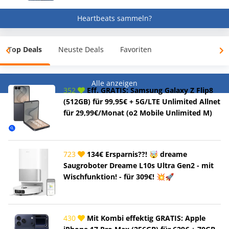
Heartbeats sammeln?
Top Deals
Neuste Deals
Favoriten
Alle anzeigen
352
Eff. GRATIS: Samsung Galaxy Z Flip8
(512GB) für 99,95€ + 5G/LTE Unlimited Allnet
für 29,99€/Monat (o2 Mobile Unlimited M)
723
134€ Ersparnis??! 🤯 dreame
Saugroboter Dreame L10s Ultra Gen2 - mit
Wischfunktion! - für 309€! 💥🚀
430
Mit Kombi effektig GRATIS: Apple