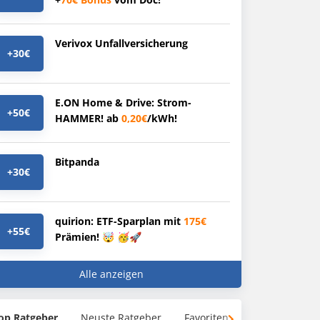
Verivox Unfallversicherung
+30€
E.ON Home & Drive: Strom-
+50€
HAMMER! ab
0,20€
/kWh!
Bitpanda
+30€
quirion: ETF-Sparplan mit
175€
+55€
Prämien! 🤯 🥳🚀
Alle anzeigen
op Ratgeber
Neuste Ratgeber
Favoriten