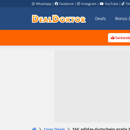
WhatsApp
|
Facebook
|
Instagram
|
YouTube
|
Ti
Deals
Bonus 
User Deals
15€ adidas-Gutschein gratis 