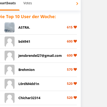
eartbeats
Votes
ie Top 10 User der Woche:
615
ASTRA.
600
bd4941
600
jensbrendel27@gmail.com
570
Brehmion
520
L0rdM4dd1n
520
Chichar32314