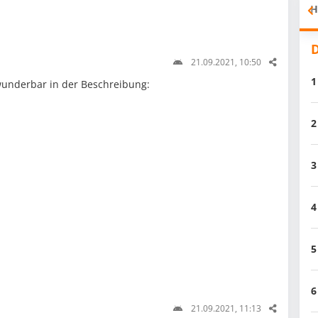
H
D
21.09.2021, 10:50
1
 wunderbar in der Beschreibung:
2
3
4
5
6
21.09.2021, 11:13