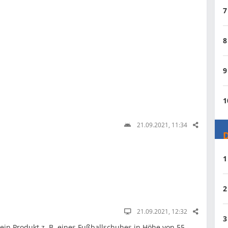
7
8
9
1
21.09.2021, 11:34
D
1
2
21.09.2021, 12:32
3
ein Produkt z. B. eines Fußballschuhes in Höhe von 55,-