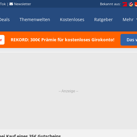
kTok
|
Newsletter
Bekannt aus:
Deals
Themenwelten
Kostenloses
Ratgeber
Mehr
REKORD: 300€ Prämie für kostenloses Girokonto!
Das w
bei Kauf eines 35€ Gutscheins