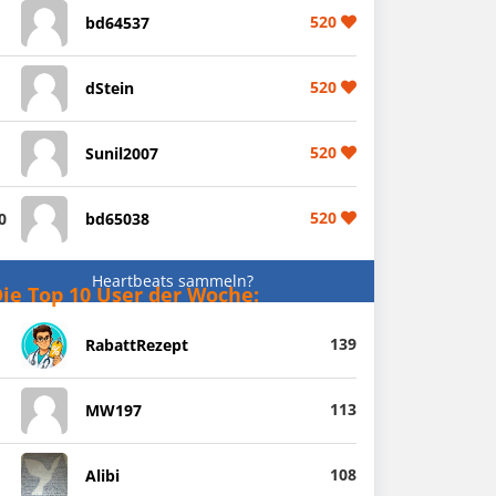
520
bd64537
520
dStein
520
Sunil2007
520
0
bd65038
Heartbeats sammeln?
ie Top 10 User der Woche:
139
RabattRezept
113
MW197
108
Alibi