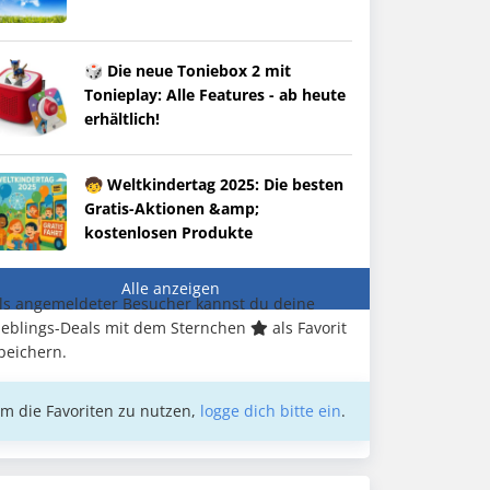
🎲 Die neue Toniebox 2 mit
Tonieplay: Alle Features - ab heute
erhältlich!
🧒 Weltkindertag 2025: Die besten
Gratis-Aktionen &amp;
kostenlosen Produkte
Alle anzeigen
ls angemeldeter Besucher kannst du deine
ieblings-Deals mit dem Sternchen
als Favorit
peichern.
m die Favoriten zu nutzen,
logge dich bitte ein
.