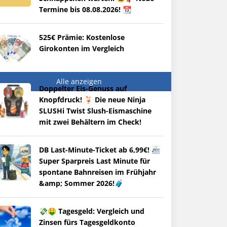
Termine bis 08.08.2026! 📆
525€ Prämie: Kostenlose
Girokonten im Vergleich
Alle anzeigen
Doppelter Eis-Genuss auf
Knopfdruck! 🍹 Die neue Ninja
SLUSHi Twist Slush-Eismaschine
mit zwei Behältern im Check!
DB Last-Minute-Ticket ab 6,99€! 🚈
Super Sparpreis Last Minute für
spontane Bahnreisen im Frühjahr
&amp; Sommer 2026!🧳
💸🤑 Tagesgeld: Vergleich und
Zinsen fürs Tagesgeldkonto