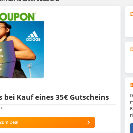
D
D
s bei Kauf eines 35€ Gutscheins
D
m
re
B
r
Zum Deal