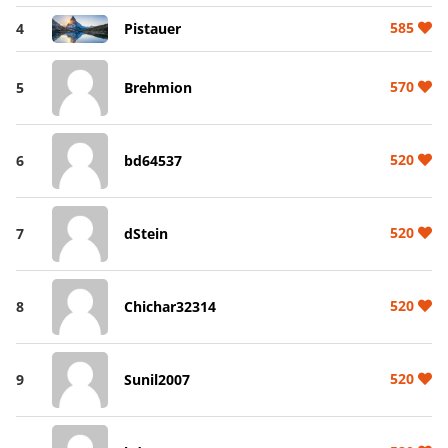
585
4
Pistauer
570
5
Brehmion
520
6
bd64537
520
7
dStein
520
8
Chichar32314
520
9
Sunil2007