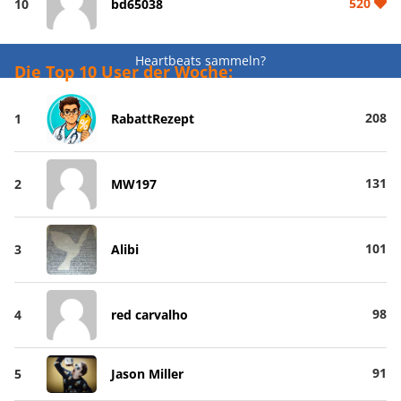
520
10
bd65038
Heartbeats sammeln?
Die Top 10 User der Woche:
208
1
RabattRezept
131
2
MW197
101
3
Alibi
98
4
red carvalho
91
5
Jason Miller