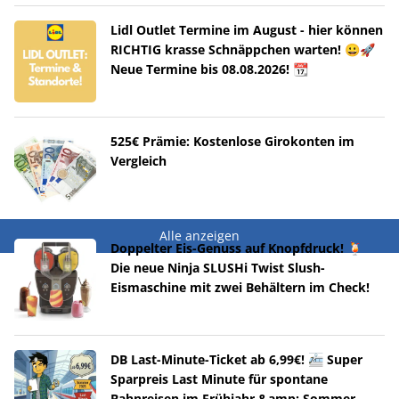
Lidl Outlet Termine im August - hier können
RICHTIG krasse Schnäppchen warten! 😀🚀
Neue Termine bis 08.08.2026! 📆
525€ Prämie: Kostenlose Girokonten im
Vergleich
Alle anzeigen
Doppelter Eis-Genuss auf Knopfdruck! 🍹
Die neue Ninja SLUSHi Twist Slush-
Eismaschine mit zwei Behältern im Check!
DB Last-Minute-Ticket ab 6,99€! 🚈 Super
Sparpreis Last Minute für spontane
Bahnreisen im Frühjahr &amp; Sommer