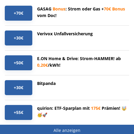
GASAG
Bonus
: Strom oder Gas +
70€
Bonus
+70€
vom Doc!
Verivox Unfallversicherung
+30€
E.ON Home & Drive: Strom-HAMMER! ab
+50€
0,20€
/kWh!
Bitpanda
+30€
quirion: ETF-Sparplan mit
175€
Prämien! 🤯
+55€
🥳🚀
Alle anzeigen