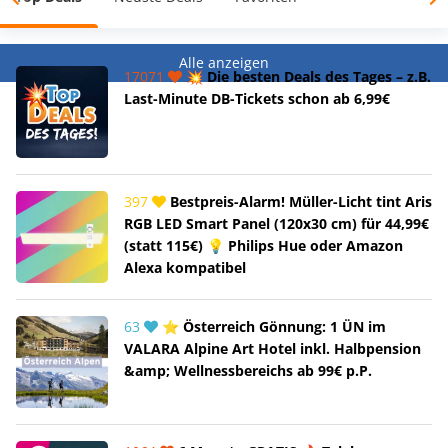
Alle anzeigen
17071
💥 Die besten Deals des Tages – z.B.
Last-Minute DB-Tickets schon ab 6,99€
397
Bestpreis-Alarm! Müller-Licht tint Aris
RGB LED Smart Panel (120x30 cm) für 44,99€
(statt 115€) 💡 Philips Hue oder Amazon
Alexa kompatibel
63
⭐ Österreich Gönnung: 1 ÜN im
VALARA Alpine Art Hotel inkl. Halbpension
&amp; Wellnessbereichs ab 99€ p.P.