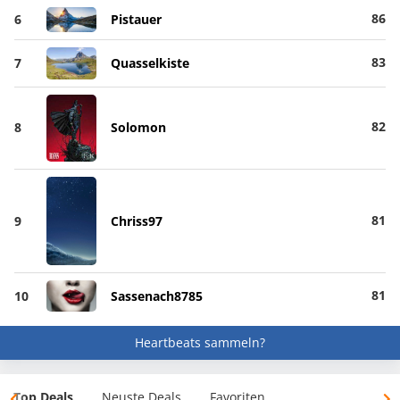
86
6
Pistauer
83
7
Quasselkiste
82
8
Solomon
81
9
Chriss97
81
10
Sassenach8785
Heartbeats sammeln?
Top Deals
Neuste Deals
Favoriten