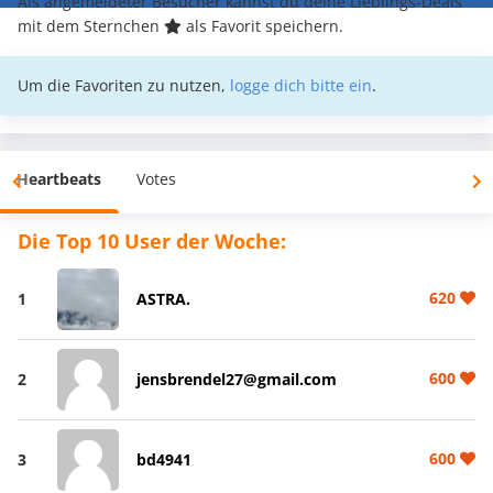
Als angemeldeter Besucher kannst du deine Lieblings-Deals
mit dem Sternchen
als Favorit speichern.
Um die Favoriten zu nutzen,
logge dich bitte ein
.
Heartbeats
Votes
Die Top 10 User der Woche:
620
1
ASTRA.
600
2
jensbrendel27@gmail.com
600
3
bd4941