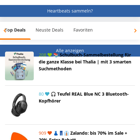
Heartbeats sammeln?
Top Deals
Neuste Deals
Favoriten
Alle anzeigen
208
📚 Schulbuch-Sammelbestellung für
die ganze Klasse bei Thalia | mit 3 smarten
Suchmethoden
80
🎧 Teufel REAL Blue NC 3 Bluetooth-
Kopfhörer
909
👗👖👔 Zalando: bis 70% im Sale +
20% Extra Rabatt