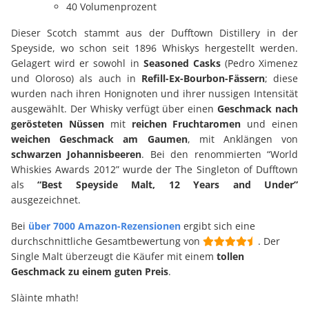
40 Volumenprozent
Dieser Scotch stammt aus der Dufftown Distillery in der
Speyside, wo schon seit 1896 Whiskys hergestellt werden.
Gelagert wird er sowohl in
Seasoned Casks
(Pedro Ximenez
und Oloroso) als auch in
Refill-Ex-Bourbon-Fässern
; diese
wurden nach ihren Honignoten und ihrer nussigen Intensität
ausgewählt. Der Whisky verfügt über einen
Geschmack nach
gerösteten Nüssen
mit
reichen Fruchtaromen
und einen
weichen Geschmack am Gaumen
, mit Anklängen von
schwarzen Johannisbeeren
. Bei den renommierten “World
Whiskies Awards 2012” wurde der The Singleton of Dufftown
als
“Best Speyside Malt, 12 Years and Under”
ausgezeichnet.
Bei
über 7000 Amazon-Rezensionen
ergibt sich eine
durchschnittliche Gesamtbewertung von
. Der
Single Malt überzeugt die Käufer mit einem
tollen
Geschmack zu einem guten Preis
.
Slàinte mhath!