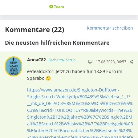
Team
Kommentare (22)
Kommentar schreiben
Die neusten hilfreichen Kommentare
AnnaC82
Facharzt/-ärztin
17.08.2023, 06:57
@dealdoktor: Jetzt zu haben für 18,89 Euro im
Sparabo 🙂
https://www.amazon.de/Singleton-Dufftown-
Single-Scotch-Whisky/dp/B00439VS3M/ref=sr_1_1?
__mk_de_DE=%C3%85M%C3%85%C5%BD%C3%95%
C3%91&crid=1UHEOOHCYYR80&keywords=The%2B
Singleton%2B12%2BJahre%2B%7C%2BSingle%2BM
alt%2BScotch%2BWhisky%2B%7C%2BPreisgekr%C3
%B6nter%2C%2Baromatischer%2BBestseller%2B%
7C%2BGeschenkempfehlung%2B%7C%2Bhandgefe