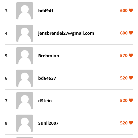
600
3
bd4941
600
4
jensbrendel27@gmail.com
570
5
Brehmion
520
6
bd64537
520
7
dStein
520
8
Sunil2007