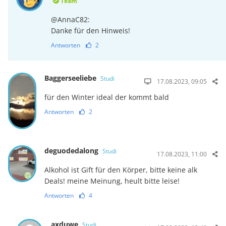
Team
@AnnaC82:
Danke für den Hinweis!
Antworten
2
Baggerseeliebe
Studi
17.08.2023, 09:05
für den Winter ideal der kommt bald
Antworten
2
deguodedalong
Studi
17.08.2023, 11:00
Alkohol ist Gift für den Körper, bitte keine alk
Deals! meine Meinung, heult bitte leise!
Antworten
4
axduwe
Studi