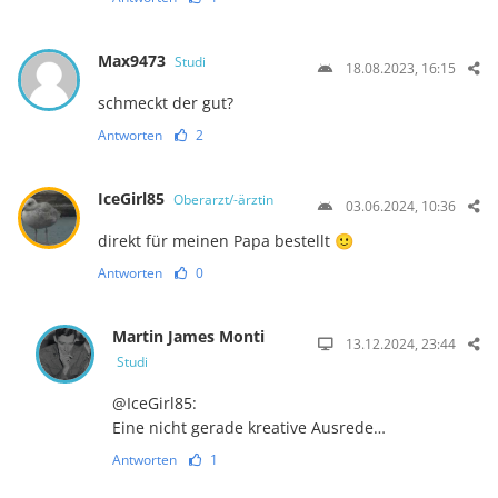
Max9473
Studi
18.08.2023, 16:15
schmeckt der gut?
Antworten
2
IceGirl85
Oberarzt/-ärztin
03.06.2024, 10:36
direkt für meinen Papa bestellt 🙂
Antworten
0
Martin James Monti
13.12.2024, 23:44
Studi
@IceGirl85:
Eine nicht gerade kreative Ausrede…
Antworten
1