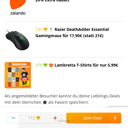
744
🖱️ Razer DeathAdder Essential
Gamingmaus für 17,90€ (statt 21€)
370
😍 Lambretta T-Shirts für nur 5,99€
Als angemeldeter Besucher kannst du deine Lieblings-Deals
mit dem Sternchen
als Favorit speichern.
Um die Favoriten zu nutzen,
logge dich bitte ein
.
712
Zum Deal