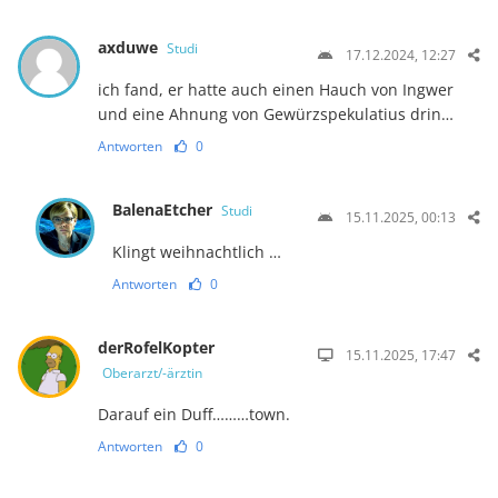
axduwe
Studi
17.12.2024, 12:27
ich fand, er hatte auch einen Hauch von Ingwer
und eine Ahnung von Gewürzspekulatius drin…
Antworten
0
BalenaEtcher
Studi
15.11.2025, 00:13
Klingt weihnachtlich …
Antworten
0
derRofelKopter
15.11.2025, 17:47
Oberarzt/-ärztin
Darauf ein Duff………town.
Antworten
0