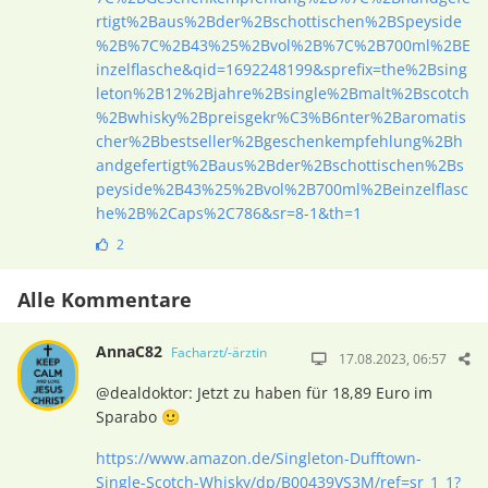
rtigt%2Baus%2Bder%2Bschottischen%2BSpeyside
%2B%7C%2B43%25%2Bvol%2B%7C%2B700ml%2BE
inzelflasche&qid=1692248199&sprefix=the%2Bsing
leton%2B12%2Bjahre%2Bsingle%2Bmalt%2Bscotch
%2Bwhisky%2Bpreisgekr%C3%B6nter%2Baromatis
cher%2Bbestseller%2Bgeschenkempfehlung%2Bh
andgefertigt%2Baus%2Bder%2Bschottischen%2Bs
peyside%2B43%25%2Bvol%2B700ml%2Beinzelflasc
he%2B%2Caps%2C786&sr=8-1&th=1
2
Alle Kommentare
AnnaC82
Facharzt/-ärztin
17.08.2023, 06:57
@dealdoktor: Jetzt zu haben für 18,89 Euro im
Sparabo 🙂
https://www.amazon.de/Singleton-Dufftown-
Single-Scotch-Whisky/dp/B00439VS3M/ref=sr_1_1?