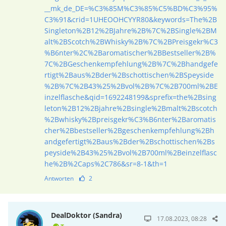
__mk_de_DE=%C3%85M%C3%85%C5%BD%C3%95%
C3%91&crid=1UHEOOHCYYR80&keywords=The%2B
Singleton%2B12%2BJahre%2B%7C%2BSingle%2BM
alt%2BScotch%2BWhisky%2B%7C%2BPreisgekr%C3
%B6nter%2C%2Baromatischer%2BBestseller%2B%
7C%2BGeschenkempfehlung%2B%7C%2Bhandgefe
rtigt%2Baus%2Bder%2Bschottischen%2BSpeyside
%2B%7C%2B43%25%2Bvol%2B%7C%2B700ml%2BE
inzelflasche&qid=1692248199&sprefix=the%2Bsing
leton%2B12%2Bjahre%2Bsingle%2Bmalt%2Bscotch
%2Bwhisky%2Bpreisgekr%C3%B6nter%2Baromatis
cher%2Bbestseller%2Bgeschenkempfehlung%2Bh
andgefertigt%2Baus%2Bder%2Bschottischen%2Bs
peyside%2B43%25%2Bvol%2B700ml%2Beinzelflasc
he%2B%2Caps%2C786&sr=8-1&th=1
Antworten
2
DealDoktor (Sandra)
17.08.2023, 08:28