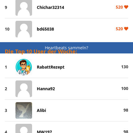
520
9
Chichar32314
520
10
bd65038
Heartbeats sammeln?
Die Top 10 User der Woche:
130
1
RabattRezept
100
2
Hanna92
98
3
Alibi
98
4
MW197