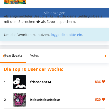
Alle anzeigen
Als angemeldeter Besucher kannst du deine Lieblings-Deals
mit dem Sternchen
als Favorit speichern.
Um die Favoriten zu nutzen,
logge dich bitte ein
.
Heartbeats
Votes
Die Top 10 User der Woche:
836
1
friscodent34
620
2
KekseKekseKekse