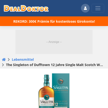
REKORD: 300€ Prämie für kostenloses Girokonto!
Lebensmittel
The Singleton of Dufftown 12 Jahre Single Malt Scotch Whisky für 21,99€ (statt 29€)