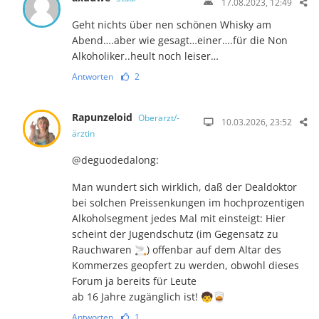
17.08.2023, 12:49
Geht nichts über nen schönen Whisky am
Abend….aber wie gesagt…einer….für die Non
Alkoholiker..heult noch leiser…
Antworten
2
Rapunzeloid
Oberarzt/-
10.03.2026, 23:52
ärztin
@deguodedalong:
Man wundert sich wirklich, daß der Dealdoktor
bei solchen Preissenkungen im hochprozentigen
Alkoholsegment jedes Mal mit einsteigt: Hier
scheint der Jugendschutz (im Gegensatz zu
Rauchwaren 🚬) offenbar auf dem Altar des
Kommerzes geopfert zu werden, obwohl dieses
Forum ja bereits für Leute
ab 16 Jahre zugänglich ist! 🧒🥃
Antworten
1