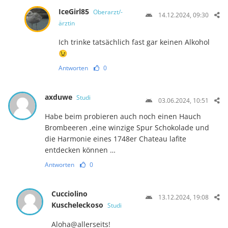
IceGirl85
Oberarzt/-
14.12.2024, 09:30
ärztin
Ich trinke tatsächlich fast gar keinen Alkohol
😉
Antworten
0
axduwe
Studi
03.06.2024, 10:51
Habe beim probieren auch noch einen Hauch
Brombeeren ,eine winzige Spur Schokolade und
die Harmonie eines 1748er Chateau lafite
entdecken können …
Antworten
0
Cucciolino
13.12.2024, 19:08
Kuscheleckoso
Studi
Aloha@allerseits!