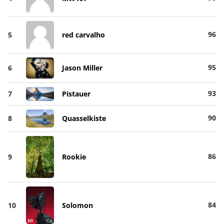
96
5
red carvalho
95
6
Jason Miller
93
7
Pistauer
90
8
Quasselkiste
86
9
Rookie
84
10
Solomon