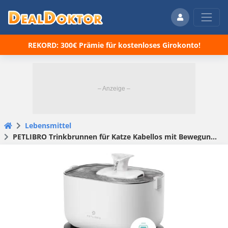
REKORD: 300€ Prämie für kostenloses Girokonto!
Lebensmittel
PETLIBRO Trinkbrunnen für Katze Kabellos mit Bewegungsmelder 🐈 2,5L Dockstream Akku 5000mAh für 69€ (statt 79€)