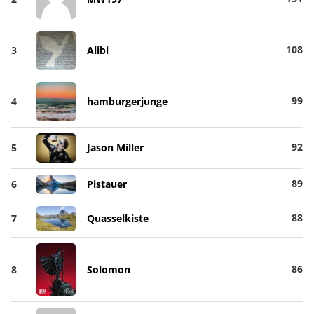
108
3
Alibi
99
4
hamburgerjunge
92
5
Jason Miller
89
6
Pistauer
88
7
Quasselkiste
86
8
Solomon