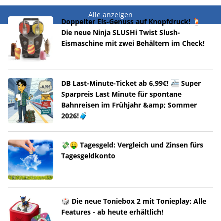
Alle anzeigen
Doppelter Eis-Genuss auf Knopfdruck! 🍹
Die neue Ninja SLUSHi Twist Slush-
Eismaschine mit zwei Behältern im Check!
DB Last-Minute-Ticket ab 6,99€! 🚈 Super
Sparpreis Last Minute für spontane
Bahnreisen im Frühjahr &amp; Sommer
2026!🧳
💸🤑 Tagesgeld: Vergleich und Zinsen fürs
Tagesgeldkonto
🎲 Die neue Toniebox 2 mit Tonieplay: Alle
Features - ab heute erhältlich!