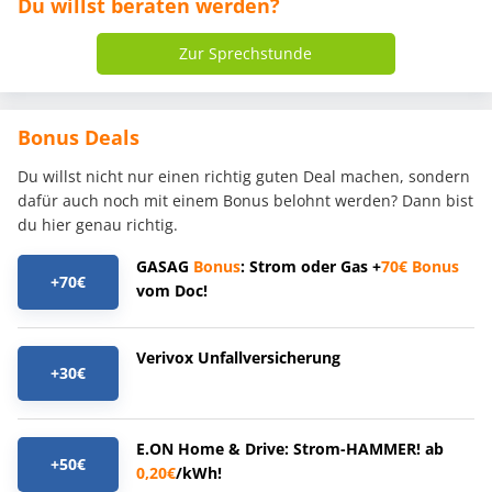
Du willst beraten werden?
Zur Sprechstunde
Bonus Deals
Du willst nicht nur einen richtig guten Deal machen, sondern
dafür auch noch mit einem Bonus belohnt werden? Dann bist
du hier genau richtig.
GASAG
Bonus
: Strom oder Gas +
70€
Bonus
+70€
vom Doc!
Verivox Unfallversicherung
+30€
E.ON Home & Drive: Strom-HAMMER! ab
+50€
0,20€
/kWh!