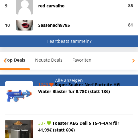
85
9
red carvalho
81
10
Sassenach8785
Heartbeats sammeln?
Top Deals
Neuste Deals
Favoriten
Alle anzeigen
1240
Super Soaker Nerf Fortnite HG
Water Blaster für 8,78€ (statt 18€)
337
Toaster AEG Deli 5 T5-1-4AN für
41,99€ (statt 60€)