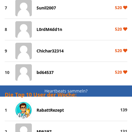
520
7
Sunil2007
520
8
L0rdM4dd1n
520
9
Chichar32314
520
10
bd64537
Heartbeats sammeln?
Die Top 10 User der Woche:
139
1
RabattRezept
131
2
MW197