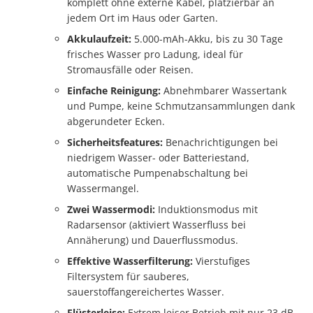
komplett ohne externe Kabel, platzierbar an
jedem Ort im Haus oder Garten.
Akkulaufzeit:
5.000-mAh-Akku, bis zu 30 Tage
frisches Wasser pro Ladung, ideal für
Stromausfälle oder Reisen.
Einfache Reinigung:
Abnehmbarer Wassertank
und Pumpe, keine Schmutzansammlungen dank
abgerundeter Ecken.
Sicherheitsfeatures:
Benachrichtigungen bei
niedrigem Wasser- oder Batteriestand,
automatische Pumpenabschaltung bei
Wassermangel.
Zwei Wassermodi:
Induktionsmodus mit
Radarsensor (aktiviert Wasserfluss bei
Annäherung) und Dauerflussmodus.
Effektive Wasserfilterung:
Vierstufiges
Filtersystem für sauberes,
sauerstoffangereichertes Wasser.
Flüsterleise:
Extrem leiser Betrieb mit nur 23 dB –