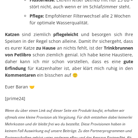
stört nicht, auch wenn er im Schlafzimmer steht.
Pflege:
Empfohlener Filterwechsel alle 2 Wochen
für optimale Wasserqualität.
Katzen
sind ziemlich
pflegeleicht
und besorgen sich Ihre
Speisen in der Regel schon alleine. Damit Ihr sichergeht, dass
es eurer Katze
zu Hause
an nichts fehlt, ist der
Trinkbrunnen
von Petlibro
schon ziemlich genial. Ich habe keine Haustiere,
daher kann ich mir schon vorstellen, dass es eine
gute
Erfindung
für Katzenhalter ist, aber klärt mich ruhig in den
Kommentaren
ein bisschen auf 🙂
Euer Baran 🤝
[prime24]
Wenn du über einen Link auf dieser Seite ein Produkt kaufst, erhalten wir
oftmals eine kleine Provision als Vergütung. Für dich entstehen dabei keinerlei
Mehrkosten und dir bleibt frei wo du bestellst. Diese Provisionen haben in
keinem Fall Auswirkung auf unsere Beiträge. Zu den Partnerprogrammen und
Partnerschaften gehört unter anderem eBay und das Amazon PartnerNet. Als