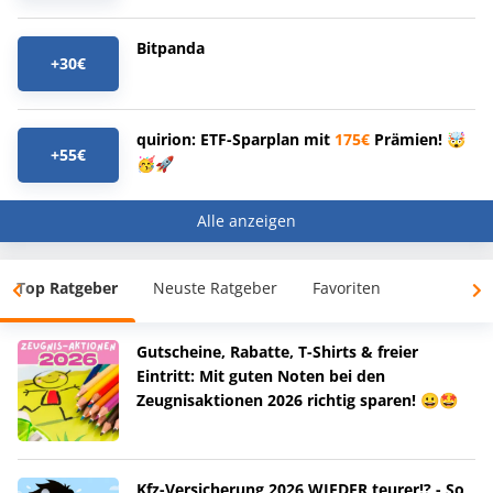
Bitpanda
+30€
quirion: ETF-Sparplan mit
175€
Prämien! 🤯
+55€
🥳🚀
Alle anzeigen
Top Ratgeber
Neuste Ratgeber
Favoriten
Gutscheine, Rabatte, T-Shirts & freier
Eintritt: Mit guten Noten bei den
Zeugnisaktionen 2026 richtig sparen! 😀🤩
Kfz-Versicherung 2026 WIEDER teurer!? - So