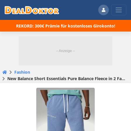
REKORD: 300€ Prämie für kostenloses Girokonto!
Fashion
New Balance Short Essentials Pure Balance Fleece in 2 Farben für 19,99€ (statt 39€)