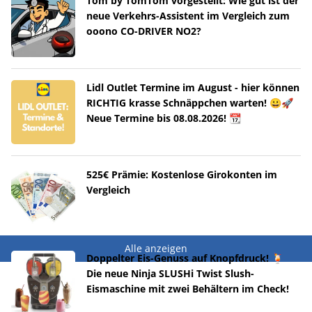
Tom by TomTom vorgestellt: Wie gut ist der
neue Verkehrs-Assistent im Vergleich zum
ooono CO-DRIVER NO2?
Lidl Outlet Termine im August - hier können
RICHTIG krasse Schnäppchen warten! 😀🚀
Neue Termine bis 08.08.2026! 📆
525€ Prämie: Kostenlose Girokonten im
Vergleich
Alle anzeigen
Doppelter Eis-Genuss auf Knopfdruck! 🍹
Die neue Ninja SLUSHi Twist Slush-
Eismaschine mit zwei Behältern im Check!