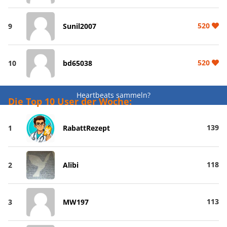
520
9
Sunil2007
520
10
bd65038
Heartbeats sammeln?
Die Top 10 User der Woche:
139
1
RabattRezept
118
2
Alibi
113
3
MW197