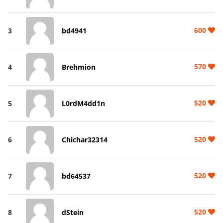
600
3
bd4941
570
4
Brehmion
520
5
L0rdM4dd1n
520
6
Chichar32314
520
7
bd64537
520
8
dStein