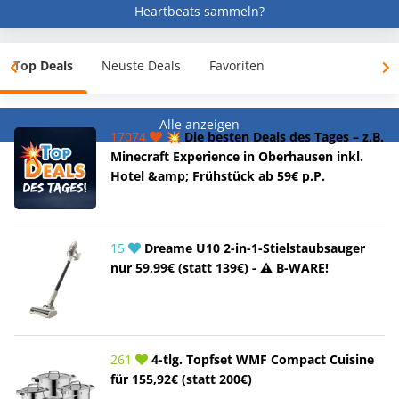
Heartbeats sammeln?
Top Deals
Neuste Deals
Favoriten
Alle anzeigen
17074
💥 Die besten Deals des Tages – z.B.
Minecraft Experience in Oberhausen inkl.
Hotel &amp; Frühstück ab 59€ p.P.
15
Dreame U10 2-in-1-Stielstaubsauger
nur 59,99€ (statt 139€) - ⚠️ B-WARE!
261
4-tlg. Topfset WMF Compact Cuisine
für 155,92€ (statt 200€)