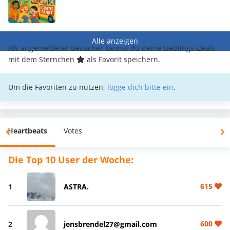
Alle anzeigen
Als angemeldeter Besucher kannst du deine Lieblings-Deals
mit dem Sternchen
als Favorit speichern.
Um die Favoriten zu nutzen,
logge dich bitte ein
.
Heartbeats
Votes
Die Top 10 User der Woche:
615
1
ASTRA.
600
2
jensbrendel27@gmail.com