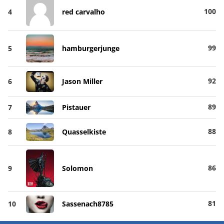
100
4
red carvalho
99
5
hamburgerjunge
92
6
Jason Miller
89
7
Pistauer
88
8
Quasselkiste
86
9
Solomon
81
10
Sassenach8785