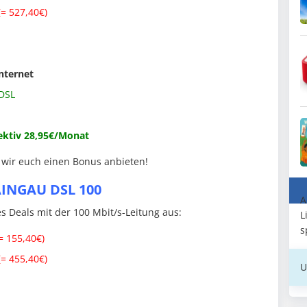
= 527,40€)
nternet
 DSL
ektiv 28,95€/Monat
 wir euch einen Bonus anbieten!
AINGAU DSL 100
A
 Deals mit der 100 Mbit/s-Leitung aus:
L
s
= 155,40€)
= 455,40€)
U