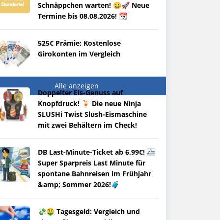
Schnäppchen warten! 😀🚀 Neue
Termine bis 08.08.2026! 📆
525€ Prämie: Kostenlose
Girokonten im Vergleich
Alle anzeigen
Doppelter Eis-Genuss auf
Knopfdruck! 🍹 Die neue Ninja
SLUSHi Twist Slush-Eismaschine
mit zwei Behältern im Check!
DB Last-Minute-Ticket ab 6,99€! 🚈
Super Sparpreis Last Minute für
spontane Bahnreisen im Frühjahr
&amp; Sommer 2026!🧳
💸🤑 Tagesgeld: Vergleich und