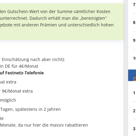
7
den Gutschein-Wert von der Summe sämtlicher Kosten
unterrechnet. Dadurch erhält man die „bereinigten“
8
ngebote mit anderen Prämien und unterschiedlich hohen
9
1
r Einschätzung nach aber nicht):
 in DE für 4€/Monat
uf Festnetz-Telefonie
D
at extra
ür 9€/Monat extra
1
möglich
 Tagen, spätestens in 2 Jahren
2
te
 Monate, da nur hier die massiv rabattieren
3