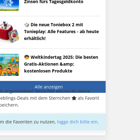
Zinsen fürs Tagesgeldkonto
🎲 Die neue Toniebox 2 mit
Tonieplay: Alle Features - ab heute
erhältlich!
🧒 Weltkindertag 2025: Die besten
Gratis-Aktionen &amp;
kostenlosen Produkte
Alle anzeigen
ls angemeldeter Besucher kannst du deine
ieblings-Deals mit dem Sternchen
als Favorit
peichern.
m die Favoriten zu nutzen,
logge dich bitte ein
.