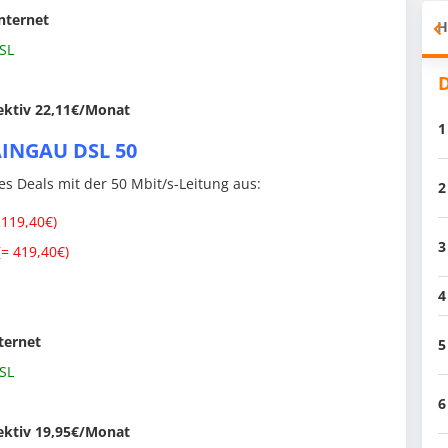
nternet
H
SL
D
ektiv 22,11€/Monat
1
AINGAU DSL 50
 Deals mit der 50 Mbit/s-Leitung aus:
2
 119,40€)
3
= 419,40€)
4
ternet
5
SL
6
ektiv 19,95€/Monat