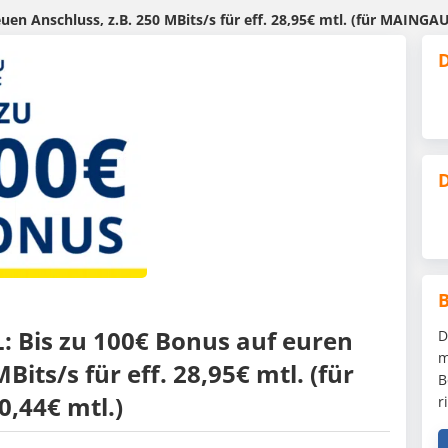
n Anschluss, z.B. 250 MBits/s für eff. 28,95€ mtl. (für MAINGAU
D
D
Bis zu 100€ Bonus auf euren
D
m
its/s für eff. 28,95€ mtl. (für
B
,44€ mtl.)
r