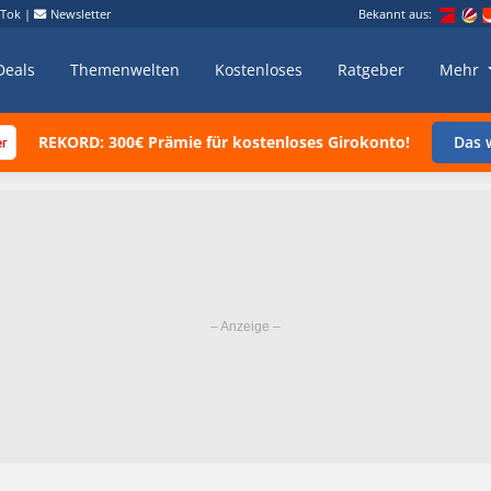
kTok
|
Newsletter
Bekannt aus:
Deals
Themenwelten
Kostenloses
Ratgeber
Mehr
REKORD: 300€ Prämie für kostenloses Girokonto!
Das w