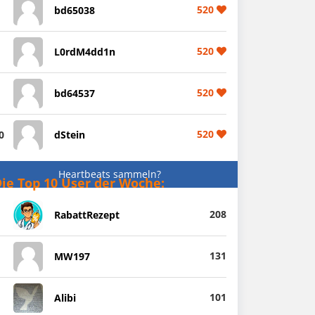
520
bd65038
520
L0rdM4dd1n
520
bd64537
520
0
dStein
Heartbeats sammeln?
ie Top 10 User der Woche:
208
RabattRezept
131
MW197
101
Alibi