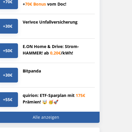
+70€
+
70€
Bonus
vom Doc!
Verivox Unfallversicherung
+30€
E.ON Home & Drive: Strom-
+50€
HAMMER! ab
0,20€
/kWh!
Bitpanda
+30€
quirion: ETF-Sparplan mit
175€
+55€
Prämien! 🤯 🥳🚀
Alle anzeigen