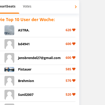
eartbeats
Votes
ie Top 10 User der Woche:
620
ASTRA.
600
bd4941
600
jensbrendel27@gmail.com
585
Pistauer
570
Brehmion
520
Sunil2007