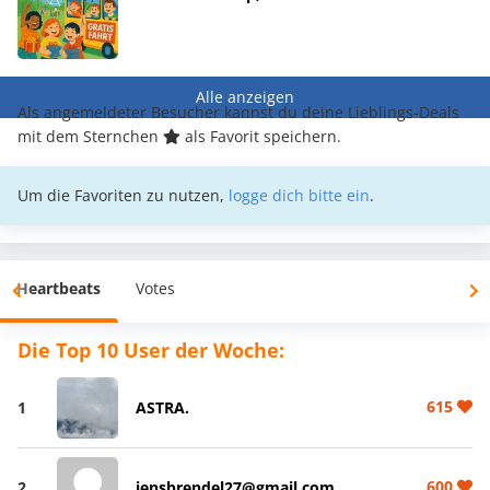
Alle anzeigen
Als angemeldeter Besucher kannst du deine Lieblings-Deals
mit dem Sternchen
als Favorit speichern.
Um die Favoriten zu nutzen,
logge dich bitte ein
.
Heartbeats
Votes
Die Top 10 User der Woche:
615
1
ASTRA.
600
2
jensbrendel27@gmail.com