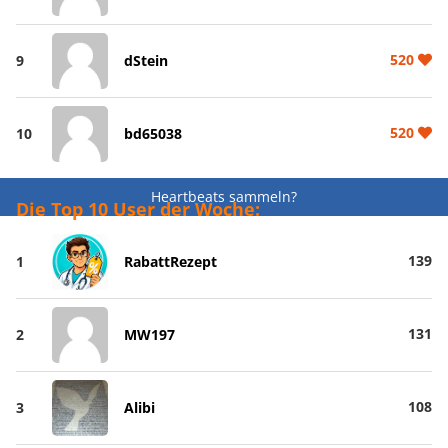
520
9
dStein
520
10
bd65038
Heartbeats sammeln?
Die Top 10 User der Woche:
139
1
RabattRezept
131
2
MW197
108
3
Alibi