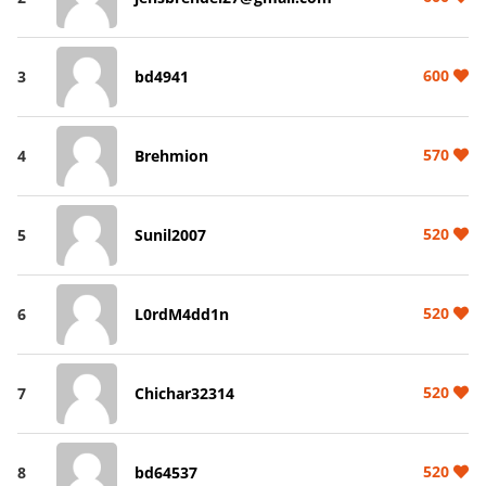
600
3
bd4941
570
4
Brehmion
520
5
Sunil2007
520
6
L0rdM4dd1n
520
7
Chichar32314
520
8
bd64537