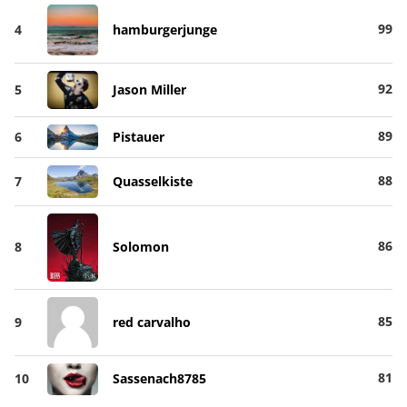
99
4
hamburgerjunge
92
5
Jason Miller
89
6
Pistauer
88
7
Quasselkiste
86
8
Solomon
85
9
red carvalho
81
10
Sassenach8785