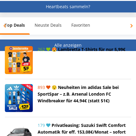
Heartbeats sammeln?
Top Deals
Neuste Deals
Favoriten
Alle anzeigen
262
😍 Lambretta T-Shirts für nur 5,99€
893
😯 Neuheiten im adidas Sale bei
SportSpar – z.B. Arsenal London FC
Windbreaker für 44,94€ (statt 51€)
179
Privatleasing: Suzuki Swift Comfort
Automatik für eff. 153,08€/Monat – sofort