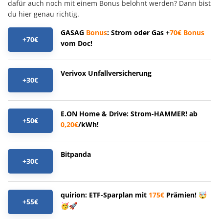
dafür auch noch mit einem Bonus belohnt werden? Dann bist
du hier genau richtig.
GASAG
Bonus
: Strom oder Gas +
70€
Bonus
+70€
vom Doc!
Verivox Unfallversicherung
+30€
E.ON Home & Drive: Strom-HAMMER! ab
+50€
0,20€
/kWh!
Bitpanda
+30€
quirion: ETF-Sparplan mit
175€
Prämien! 🤯
+55€
🥳🚀