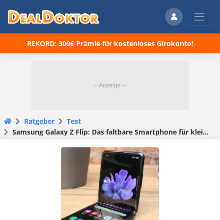
REKORD: 300€ Prämie für kostenloses Girokonto!
Ratgeber
Test
Samsung Galaxy Z Flip: Das faltbare Smartphone für kleine Hosentaschen