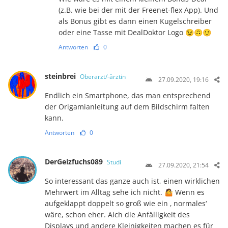
(z.B. wie bei der mit der Freenet-flex App). Und
als Bonus gibt es dann einen Kugelschreiber
oder eine Tasse mit DealDoktor Logo 😉🙃🙂
Antworten
0
steinbrei
Oberarzt/-ärztin
27.09.2020, 19:16
Endlich ein Smartphone, das man entsprechend
der Origamianleitung auf dem Bildschirm falten
kann.
Antworten
0
DerGeizfuchs089
Studi
27.09.2020, 21:54
So interessant das ganze auch ist, einen wirklichen
Mehrwert im Alltag sehe ich nicht. 🤷 Wenn es
aufgeklappt doppelt so groß wie ein ‚ normales‘
wäre, schon eher. Aich die Anfälligkeit des
Displays und andere Kleinigkeiten machen es für