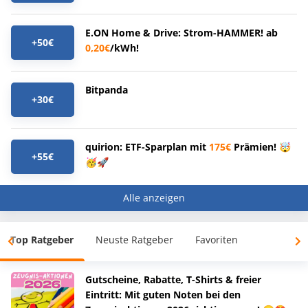
E.ON Home & Drive: Strom-HAMMER! ab
+50€
0,20€
/kWh!
Bitpanda
+30€
quirion: ETF-Sparplan mit
175€
Prämien! 🤯
+55€
🥳🚀
Alle anzeigen
Top Ratgeber
Neuste Ratgeber
Favoriten
Gutscheine, Rabatte, T-Shirts & freier
Eintritt: Mit guten Noten bei den