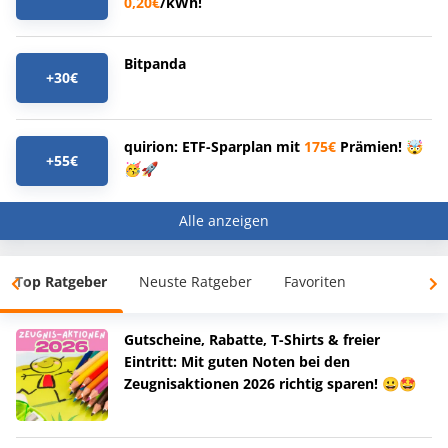
0,20€
/kWh!
Bitpanda
+30€
quirion: ETF-Sparplan mit
175€
Prämien! 🤯
+55€
🥳🚀
Alle anzeigen
Top Ratgeber
Neuste Ratgeber
Favoriten
Gutscheine, Rabatte, T-Shirts & freier
Eintritt: Mit guten Noten bei den
Zeugnisaktionen 2026 richtig sparen! 😀🤩