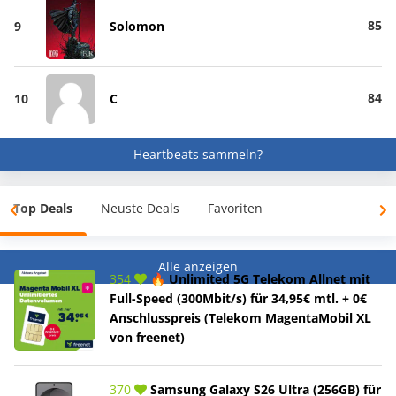
85
9
Solomon
84
10
C
Heartbeats sammeln?
Top Deals
Neuste Deals
Favoriten
Alle anzeigen
354
🔥 Unlimited 5G Telekom Allnet mit
Full-Speed (300Mbit/s) für 34,95€ mtl. + 0€
Anschlusspreis (Telekom MagentaMobil XL
von freenet)
370
Samsung Galaxy S26 Ultra (256GB) für