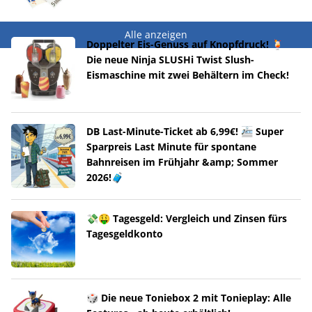
Alle anzeigen
Doppelter Eis-Genuss auf Knopfdruck! 🍹
Die neue Ninja SLUSHi Twist Slush-
Eismaschine mit zwei Behältern im Check!
DB Last-Minute-Ticket ab 6,99€! 🚈 Super
Sparpreis Last Minute für spontane
Bahnreisen im Frühjahr &amp; Sommer
2026!🧳
💸🤑 Tagesgeld: Vergleich und Zinsen fürs
Tagesgeldkonto
🎲 Die neue Toniebox 2 mit Tonieplay: Alle