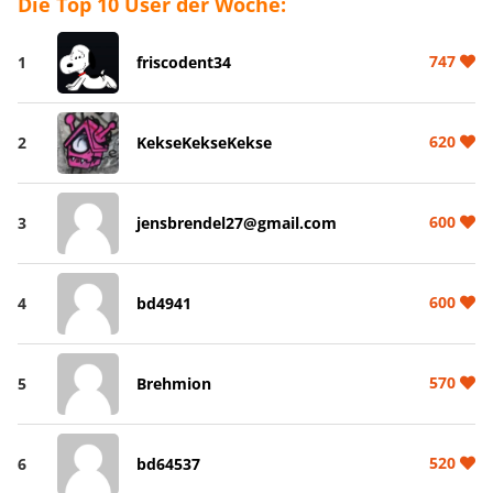
Die Top 10 User der Woche:
747
1
friscodent34
620
2
KekseKekseKekse
600
3
jensbrendel27@gmail.com
600
4
bd4941
570
5
Brehmion
520
6
bd64537