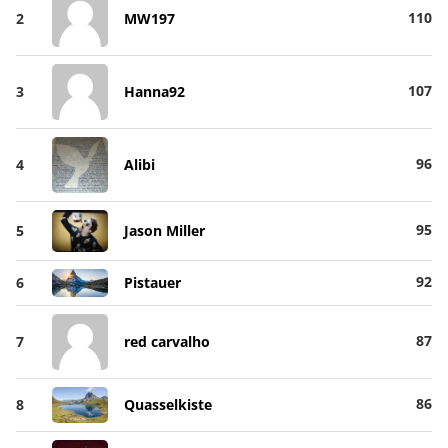
110
2
MW197
107
3
Hanna92
96
4
Alibi
95
5
Jason Miller
92
6
Pistauer
87
7
red carvalho
86
8
Quasselkiste