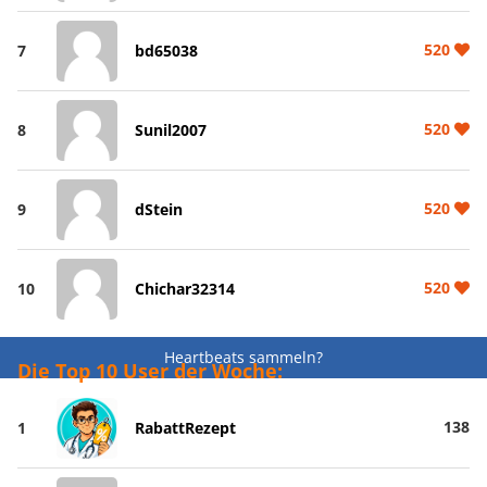
520
7
bd65038
520
8
Sunil2007
520
9
dStein
520
10
Chichar32314
Heartbeats sammeln?
Die Top 10 User der Woche:
138
1
RabattRezept