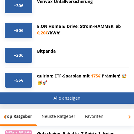
Verivox Unfallversicherung
+30€
E.ON Home & Drive: Strom-HAMMER! ab
+50€
0,20€
/kWh!
Bitpanda
+30€
quirion: ETF-Sparplan mit
175€
Prämien! 🤯
+55€
🥳🚀
Alle anzeigen
Top Ratgeber
Neuste Ratgeber
Favoriten
Gutscheine, Rabatte, T-Shirts & freier