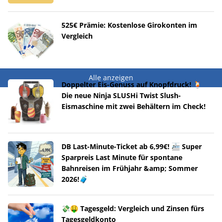
525€ Prämie: Kostenlose Girokonten im
Vergleich
Alle anzeigen
Doppelter Eis-Genuss auf Knopfdruck! 🍹
Die neue Ninja SLUSHi Twist Slush-
Eismaschine mit zwei Behältern im Check!
DB Last-Minute-Ticket ab 6,99€! 🚈 Super
Sparpreis Last Minute für spontane
Bahnreisen im Frühjahr &amp; Sommer
2026!🧳
💸🤑 Tagesgeld: Vergleich und Zinsen fürs
Tagesgeldkonto