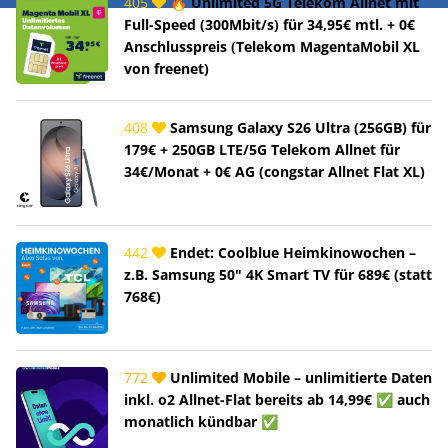
405
🔥 Unlimited 5G Telekom Allnet mit
Full-Speed (300Mbit/s) für 34,95€ mtl. + 0€
Anschlusspreis (Telekom MagentaMobil XL
von freenet)
408
Samsung Galaxy S26 Ultra (256GB) für
179€ + 250GB LTE/5G Telekom Allnet für
34€/Monat + 0€ AG (congstar Allnet Flat XL)
442
Endet: Coolblue Heimkinowochen –
z.B. Samsung 50" 4K Smart TV für 689€ (statt
768€)
772
Unlimited Mobile – unlimitierte Daten
inkl. o2 Allnet-Flat bereits ab 14,99€ ✅ auch
monatlich kündbar ✅