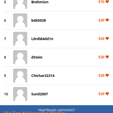
570
5
Brehmion
520
6
bd65038
520
7
L0rdM4dd1n
520
8
dStein
520
9
Chichar32314
520
10
Sunil2007
Heartbeats sammeln?
Die Top 10 User der Woche: