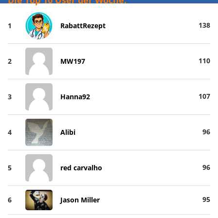
138
1
RabattRezept
110
2
MW197
107
3
Hanna92
96
4
Alibi
96
5
red carvalho
95
6
Jason Miller