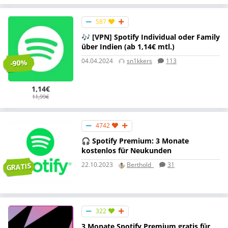
587
🎶 [VPN] Spotify Individual oder Family
über Indien (ab 1,14€ mtl.)
04.04.2024
sn1kkers
113
-90%
1,14€
11,99€
4742
🎧 Spotify Premium: 3 Monate
kostenlos für Neukunden
22.10.2023
Berthold_
31
GRATIS
322
3 Monate Spotify Premium gratis für