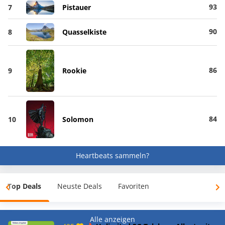
93
7
Pistauer
90
8
Quasselkiste
86
9
Rookie
84
10
Solomon
Heartbeats sammeln?
Top Deals
Neuste Deals
Favoriten
Alle anzeigen