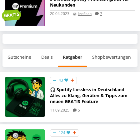
Neukunden
20.04.2023
krofisch
7
GRATIS
Gutscheine
Deals
Ratgeber
Shopbewertungen
43
🎧 Spotify Lossless in Deutschland –
Alles zu Klang, Geräten & Tipps zum
neuen GRATIS Feature
11.09.2025
5
124