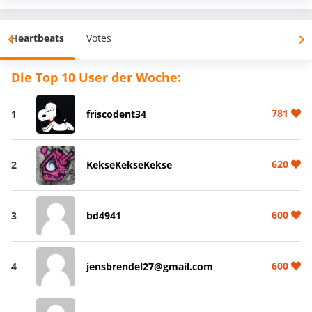
Heartbeats
Votes
Die Top 10 User der Woche:
781
1
friscodent34
620
2
KekseKekseKekse
600
3
bd4941
600
4
jensbrendel27@gmail.com