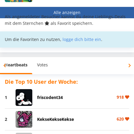
Alle anzeigen
Als angemeldeter Besucher kannst du deine Lieblings-Deals
mit dem Sternchen
als Favorit speichern.
Um die Favoriten zu nutzen,
logge dich bitte ein
.
Heartbeats
Votes
Die Top 10 User der Woche:
918
1
friscodent34
620
2
KekseKekseKekse