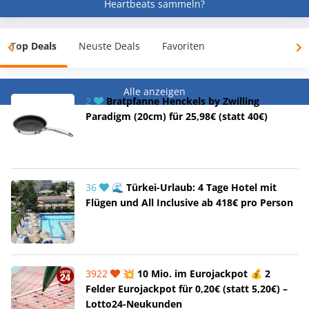
Heartbeats sammeln?
Top Deals
Neuste Deals
Favoriten
Alle anzeigen
2
Bratpfanne Henckels by Zwilling
Paradigm (20cm) für 25,98€ (statt 40€)
36
🌊 Türkei-Urlaub: 4 Tage Hotel mit
Flügen und All Inclusive ab 418€ pro Person
3922
💥 10 Mio. im Eurojackpot 💰 2
Felder Eurojackpot für 0,20€ (statt 5,20€) –
Lotto24-Neukunden