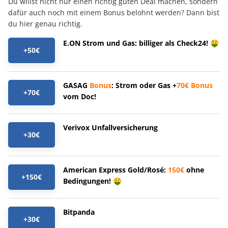
Du willst nicht nur einen richtig guten Deal machen, sondern
dafür auch noch mit einem Bonus belohnt werden? Dann bist
du hier genau richtig.
E.ON Strom und Gas: billiger als Check24! 🤑
+50€
GASAG
Bonus
: Strom oder Gas +
70€
Bonus
+70€
vom Doc!
Verivox Unfallversicherung
+30€
American Express Gold/Rosé:
150€
ohne
+150€
Bedingungen! 🤑
Bitpanda
+30€