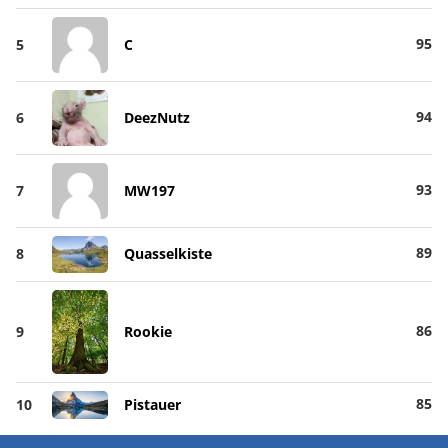
95
5
C
94
6
DeezNutz
93
7
MW197
89
8
Quasselkiste
86
9
Rookie
85
10
Pistauer