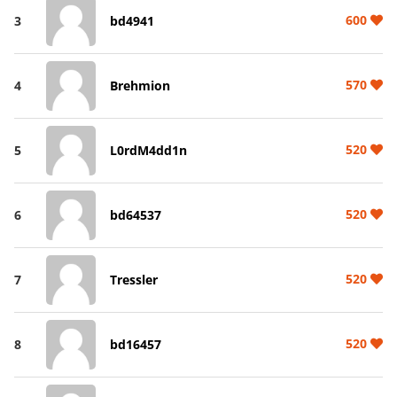
600
3
bd4941
570
4
Brehmion
520
5
L0rdM4dd1n
520
6
bd64537
520
7
Tressler
520
8
bd16457