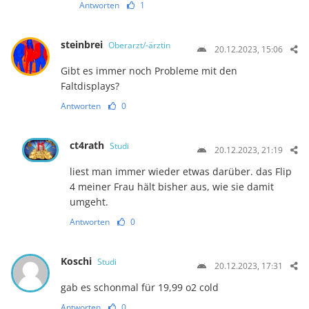
Antworten
1
steinbrei
Oberarzt/-ärztin
20.12.2023, 15:06
Gibt es immer noch Probleme mit den
Faltdisplays?
Antworten
0
ct4rath
Studi
20.12.2023, 21:19
liest man immer wieder etwas darüber. das Flip
4 meiner Frau hält bisher aus, wie sie damit
umgeht.
Antworten
0
Koschi
Studi
20.12.2023, 17:31
gab es schonmal für 19,99 o2 cold
Antworten
0