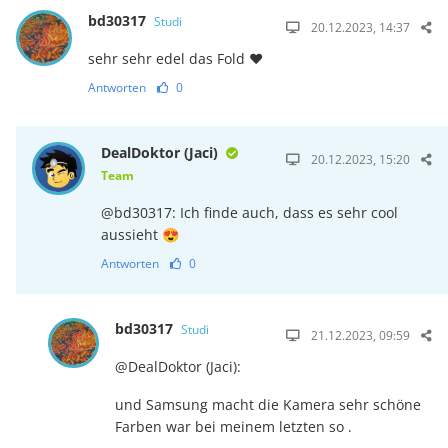
bd30317
Studi
20.12.2023, 14:37
sehr sehr edel das Fold ❤️
Antworten
0
DealDoktor (Jaci)
20.12.2023, 15:20
Team
@bd30317: Ich finde auch, dass es sehr cool
aussieht 😍
Antworten
0
bd30317
Studi
21.12.2023, 09:59
@DealDoktor (Jaci):
und Samsung macht die Kamera sehr schöne
Farben war bei meinem letzten so .