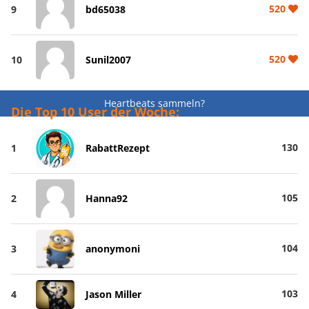
520
9
bd65038
520
10
Sunil2007
Heartbeats sammeln?
Die Top 10 User der Woche:
130
1
RabattRezept
105
2
Hanna92
104
3
anonymoni
103
4
Jason Miller