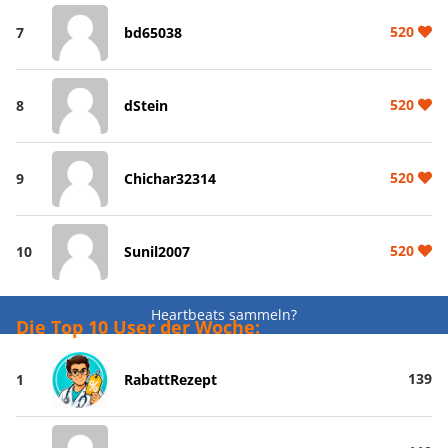
520
7
bd65038
520
8
dStein
520
9
Chichar32314
520
10
Sunil2007
Heartbeats sammeln?
Die Top 10 User der Woche:
139
1
RabattRezept