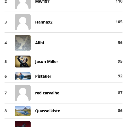
110
2
MW197
105
3
Hanna92
96
4
Alibi
95
5
Jason Miller
92
6
Pistauer
87
7
red carvalho
86
8
Quasselkiste