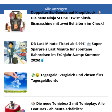
Alle anzeigen
Doppelter Eis-Genuss auf Knopfdruck! 🍹
Die neue Ninja SLUSHi Twist Slush-
Eismaschine mit zwei Behältern im Check!
DB Last-Minute-Ticket ab 6,99€! 🚈 Super
Sparpreis Last Minute für spontane
Bahnreisen im Frühjahr &amp; Sommer
2026!🧳
💸🤑 Tagesgeld: Vergleich und Zinsen fürs
Tagesgeldkonto
🎲 Die neue Toniebox 2 mit Tonieplay: Alle
Features - ab heute erhältlich!