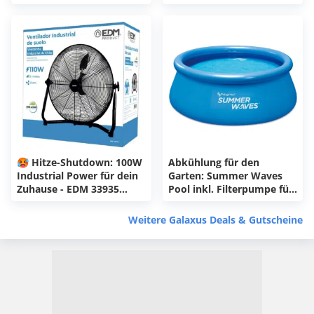
Moppreinigung - satte
128€ Ersparnis! 🤩🚀
🥵 Hitze-Shutdown: 100W
Abkühlung für den
Industrial Power für dein
Garten: Summer Waves
Zuhause - EDM 33935
Pool inkl. Filterpumpe für
Industriebodenlüfter
35,90€
Weitere Galaxus Deals & Gutscheine