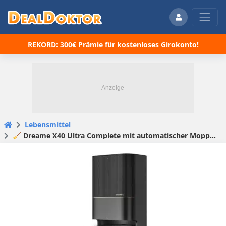
REKORD: 300€ Prämie für kostenloses Girokonto!
Lebensmittel
🧹 Dreame X40 Ultra Complete mit automatischer Moppreinigung – satte 128€ Ersparnis! 🤩🚀