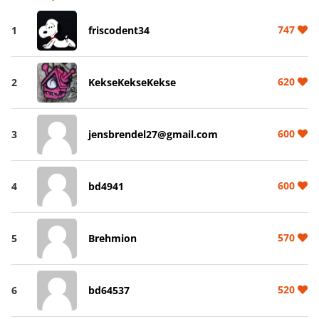
747
1
friscodent34
620
2
KekseKekseKekse
600
3
jensbrendel27@gmail.com
600
4
bd4941
570
5
Brehmion
520
6
bd64537