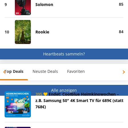
85
9
Solomon
84
10
Rookie
Heartbeats sammeln?
Top Deals
Neuste Deals
Favoriten
Alle anzeigen
395
Endet: Coolblue Heimkinowochen –
z.B. Samsung 50" 4K Smart TV für 689€ (statt
768€)