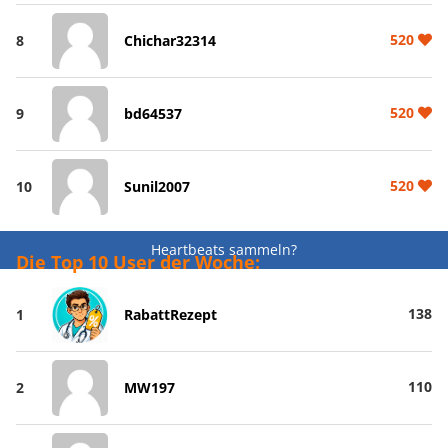
520
8
Chichar32314
520
9
bd64537
520
10
Sunil2007
Heartbeats sammeln?
Die Top 10 User der Woche:
138
1
RabattRezept
110
2
MW197