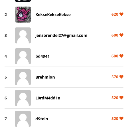
620
2
KekseKekseKekse
600
3
jensbrendel27@gmail.com
600
4
bd4941
570
5
Brehmion
520
6
L0rdM4dd1n
520
7
dStein