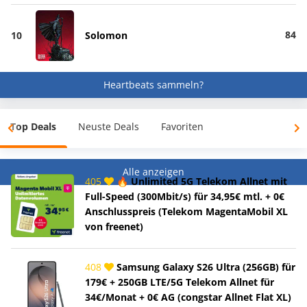
84
10
Solomon
Heartbeats sammeln?
Top Deals
Neuste Deals
Favoriten
Alle anzeigen
405
🔥 Unlimited 5G Telekom Allnet mit
Full-Speed (300Mbit/s) für 34,95€ mtl. + 0€
Anschlusspreis (Telekom MagentaMobil XL
von freenet)
408
Samsung Galaxy S26 Ultra (256GB) für
179€ + 250GB LTE/5G Telekom Allnet für
34€/Monat + 0€ AG (congstar Allnet Flat XL)