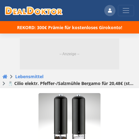
REKORD: 300€ Prämie für kostenloses Girokonto!
Lebensmittel
🧂 Cilio elektr. Pfeffer-/Salzmühle Bergamo für 20,48€ (statt 40€)