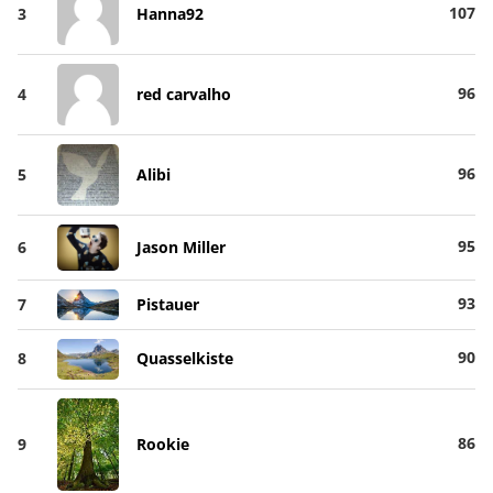
107
3
Hanna92
96
4
red carvalho
96
5
Alibi
95
6
Jason Miller
93
7
Pistauer
90
8
Quasselkiste
86
9
Rookie