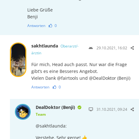
Liebe Grüße
Benji
Antworten
0
sakhtlaunda
Oberarzt/-
29.10.2021, 16:02
ärztin
Für mich, Head auch passt. Nur war die Frage
gibt’s es eine Besseres Angebot.
Vielen Dank @fairtools und @DealDoktor (Benji)
Antworten
0
DealDoktor (Benji)
31.10.2021, 09:24
Team
@sakhtlaunda:
Verstehe. Sehr gerne! 👍