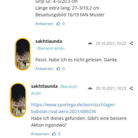
Grip Gr. 4–5/20,3 cm
Länge extra lang, 27–3/10,2 cm
Besaitungsbild 16/19 FAN Muster
Antworten
0
sakhtlaunda
29.10.2021, 10:22
Oberarzt/-ärztin
Passt. Habe ich es nicht gelesen. Danke.
Antworten
0
sakhtlaunda
Oberarzt/-
29.10.2021, 10:23
ärztin
https://www.sportega.de/tennisschlager-
babolat-rival-aero-2021/d86036
Habe ich dieses gefunden. Gibt’s eine bessere
Aktion irgendwo?
Antworten
0