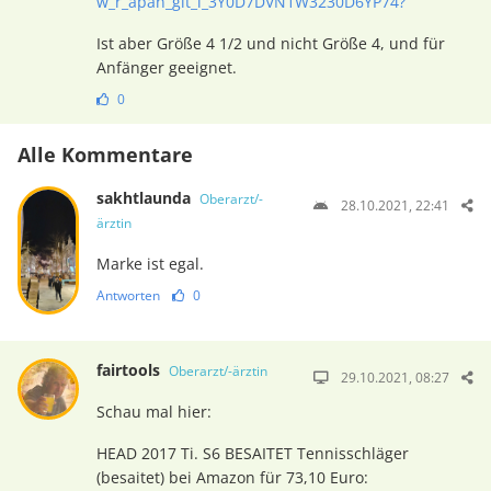
w_r_apan_glt_i_3Y0D7DVN1W3230D6YP74?
Ist aber Größe 4 1/2 und nicht Größe 4, und für
Anfänger geeignet.
0
Alle Kommentare
sakhtlaunda
Oberarzt/-
28.10.2021, 22:41
ärztin
Marke ist egal.
Antworten
0
fairtools
Oberarzt/-ärztin
29.10.2021, 08:27
Schau mal hier:
HEAD 2017 Ti. S6 BESAITET Tennisschläger
(besaitet) bei Amazon für 73,10 Euro: