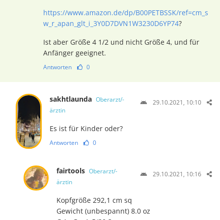
https://www.amazon.de/dp/B00PETBSSK/ref=cm_s
w_r_apan_glt_i_3Y0D7DVN1W3230D6YP74
?
Ist aber Größe 4 1/2 und nicht Größe 4, und für
Anfänger geeignet.
Antworten
0
sakhtlaunda
Oberarzt/-
29.10.2021, 10:10
ärztin
Es ist für Kinder oder?
Antworten
0
fairtools
Oberarzt/-
29.10.2021, 10:16
ärztin
Kopfgröße 292,1 cm sq
Gewicht (unbespannt) 8.0 oz