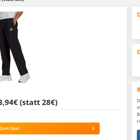
D
D
,94€ (statt 28€)
D
m
B
r
Zum Deal