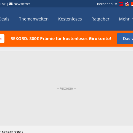
kTok
|
Newsletter
Bekannt aus:
Deals
Themenwelten
Kostenloses
Ratgeber
Mehr
REKORD: 300€ Prämie für kostenloses Girokonto!
Das w
 (statt 28€)