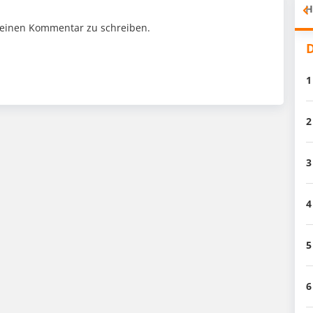
H
einen Kommentar zu schreiben.
D
1
2
3
4
5
6