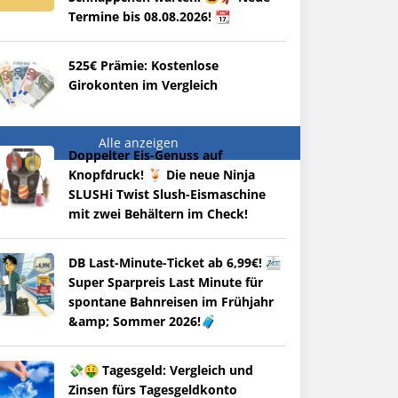
Termine bis 08.08.2026! 📆
525€ Prämie: Kostenlose
Girokonten im Vergleich
Alle anzeigen
Doppelter Eis-Genuss auf
Knopfdruck! 🍹 Die neue Ninja
SLUSHi Twist Slush-Eismaschine
mit zwei Behältern im Check!
DB Last-Minute-Ticket ab 6,99€! 🚈
Super Sparpreis Last Minute für
spontane Bahnreisen im Frühjahr
&amp; Sommer 2026!🧳
💸🤑 Tagesgeld: Vergleich und
Zinsen fürs Tagesgeldkonto