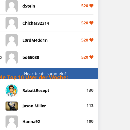
520
dStein
520
Chichar32314
520
L0rdM4dd1n
520
0
bd65038
Heartbeats sammeln?
ie Top 10 User der Woche:
130
RabattRezept
113
Jason Miller
100
Hanna92