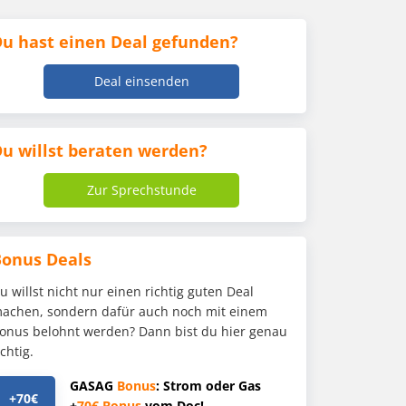
u hast einen Deal gefunden?
Deal einsenden
u willst beraten werden?
Zur Sprechstunde
Bonus Deals
u willst nicht nur einen richtig guten Deal
achen, sondern dafür auch noch mit einem
onus belohnt werden? Dann bist du hier genau
ichtig.
GASAG
Bonus
: Strom oder Gas
+70€
+
70€
Bonus
vom Doc!