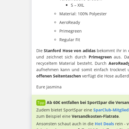
S – XXL
Material: 100% Polyester
AeroReady
Primegreen
Regular Fit
Die
Stanford Hose von adidas
bekommt ihr in
und zeichnet sich durch
Primegreen
aus. Da
recyceltem Material besteht. Durch
AeroRead
aufnehmen kann und somit einfach trocknet u
offenen Seitentaschen
verfügt die Hose auße
Eure Jasmina
Ab 60€
entfallen bei SportSpar die Vers
Zudem bietet SportSpar eine
SparClub-Mitglied
zum Beispiel eine
Versandkosten-Flatrate
.
Ansonsten schaut auch in die
Hot Deals
rein - 