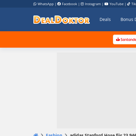
WhatsApp
|
Facebook
|
Instagram
|
YouTube
|
Ti
Deals
Bonus 
Fashion
adidas Stanford Hose für 23,94€