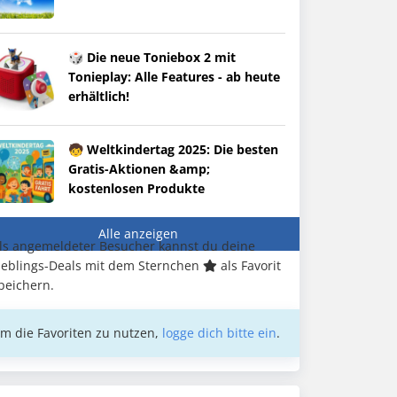
🎲 Die neue Toniebox 2 mit
Tonieplay: Alle Features - ab heute
erhältlich!
🧒 Weltkindertag 2025: Die besten
Gratis-Aktionen &amp;
kostenlosen Produkte
Alle anzeigen
ls angemeldeter Besucher kannst du deine
ieblings-Deals mit dem Sternchen
als Favorit
peichern.
m die Favoriten zu nutzen,
logge dich bitte ein
.