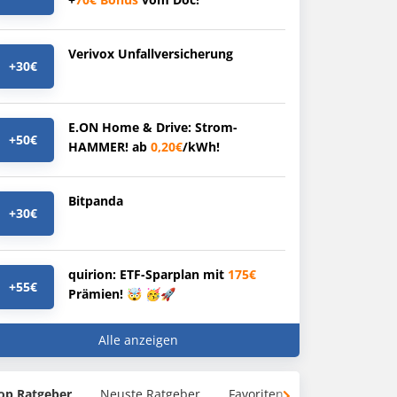
Verivox Unfallversicherung
+30€
E.ON Home & Drive: Strom-
+50€
HAMMER! ab
0,20€
/kWh!
Bitpanda
+30€
quirion: ETF-Sparplan mit
175€
+55€
Prämien! 🤯 🥳🚀
Alle anzeigen
op Ratgeber
Neuste Ratgeber
Favoriten