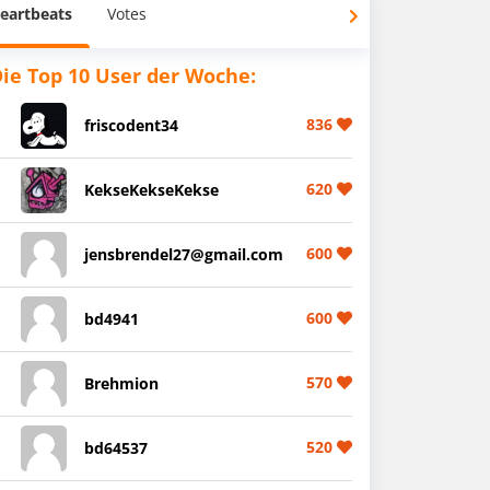
eartbeats
Votes
ie Top 10 User der Woche:
836
friscodent34
620
KekseKekseKekse
600
jensbrendel27@gmail.com
600
bd4941
570
Brehmion
520
bd64537