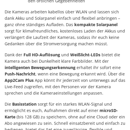
den örtlichen Gegebenheiten
Die Kameras arbeiten kabellos über WLAN und lassen sich
dank Akku und Solarpanel einfach und flexibel anbringen –
ganz ohne ständiges Aufladen. Das
kompakte Solarpanel
sorgt für klimafreundliches, kostenloses Laden der Akkus und
verlängert die Laufzeit der Kameras, sodass ihr euch keine
Gedanken über die Stromversorgung machen müsst.
Dank der
Full HD-Auflösung
und
Weißlicht-LEDs
bietet die
Kamera auch bei Dunkelheit klare Farbbilder. Mit der
intelligenten Bewegungserkennung
erhaltet ihr sofort eine
Push-Nachricht
, wenn eine Bewegung erkannt wird. Über die
App2Cam Plus
App könnt ihr jederzeit von unterwegs auf das
Live-Feed zugreifen, mit den Personen vor der Kamera
sprechen und die Kameraeinstellungen anpassen.
Die
Basisstation
sorgt für ein starkes WLAN-Signal und
ermöglicht es euch, Aufnahmen direkt auf einer
microSD-
Karte
(bis 128 GB) zu speichern, ohne auf eine Cloud oder ein
Abo angewiesen zu sein. Schnell einsatzbereit und einfach zu
bedienen, bietet das Set eine zuverlässige, flexible und