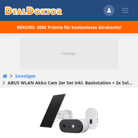
REKORD: 300€ Prämie für kostenloses Girokonto!
Sonstiges
ABUS WLAN Akku Cam 2er Set inkl. Basisstation + 2x Solarpanel (B-Ware) für 169€