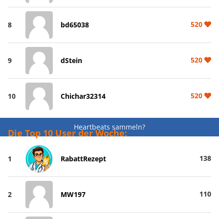
520
8
bd65038
520
9
dStein
520
10
Chichar32314
Heartbeats sammeln?
Die Top 10 User der Woche:
138
1
RabattRezept
110
2
MW197