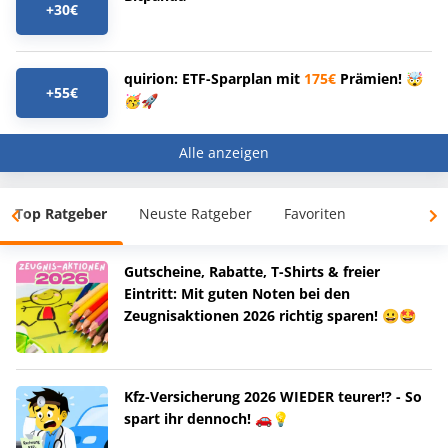
+30€
quirion: ETF-Sparplan mit
175€
Prämien! 🤯
+55€
🥳🚀
Alle anzeigen
Top Ratgeber
Neuste Ratgeber
Favoriten
Gutscheine, Rabatte, T-Shirts & freier
Eintritt: Mit guten Noten bei den
Zeugnisaktionen 2026 richtig sparen! 😀🤩
Kfz-Versicherung 2026 WIEDER teurer!? - So
spart ihr dennoch! 🚗💡