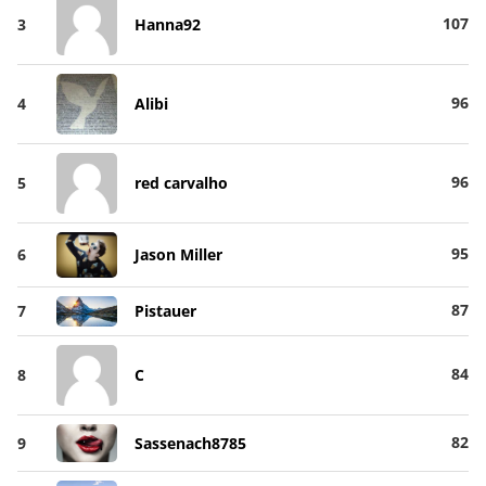
107
3
Hanna92
96
4
Alibi
96
5
red carvalho
95
6
Jason Miller
87
7
Pistauer
84
8
C
82
9
Sassenach8785