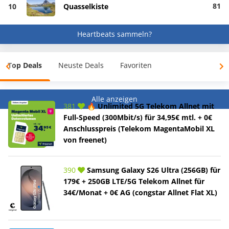
81
10
Quasselkiste
Heartbeats sammeln?
Top Deals
Neuste Deals
Favoriten
Alle anzeigen
381
🔥 Unlimited 5G Telekom Allnet mit
Full-Speed (300Mbit/s) für 34,95€ mtl. + 0€
Anschlusspreis (Telekom MagentaMobil XL
von freenet)
390
Samsung Galaxy S26 Ultra (256GB) für
179€ + 250GB LTE/5G Telekom Allnet für
34€/Monat + 0€ AG (congstar Allnet Flat XL)