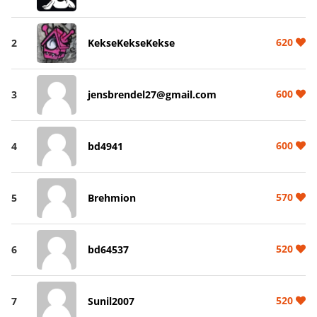
620
2
KekseKekseKekse
600
3
jensbrendel27@gmail.com
600
4
bd4941
570
5
Brehmion
520
6
bd64537
520
7
Sunil2007