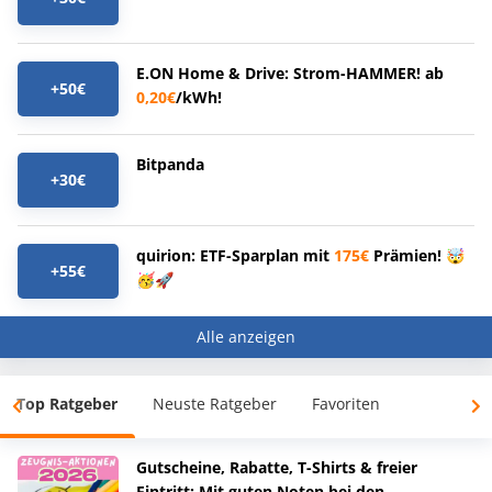
E.ON Home & Drive: Strom-HAMMER! ab
+50€
0,20€
/kWh!
Bitpanda
+30€
quirion: ETF-Sparplan mit
175€
Prämien! 🤯
+55€
🥳🚀
Alle anzeigen
Top Ratgeber
Neuste Ratgeber
Favoriten
Gutscheine, Rabatte, T-Shirts & freier
Eintritt: Mit guten Noten bei den