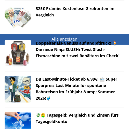
525€ Prämie: Kostenlose Girokonten im
Vergleich
Alle anzeigen
Doppelter Eis-Genuss auf Knopfdruck! 🍹
Die neue Ninja SLUSHi Twist Slush-
Eismaschine mit zwei Behältern im Check!
DB Last-Minute-Ticket ab 6,99€! 🚈 Super
Sparpreis Last Minute für spontane
Bahnreisen im Frühjahr &amp; Sommer
2026!🧳
💸🤑 Tagesgeld: Vergleich und Zinsen fürs
Tagesgeldkonto