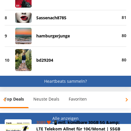
81
8
Sassenach8785
80
9
hamburgerjunge
80
10
bd29204
Heartbeats sammeln?
Top Deals
Neuste Deals
Favoriten
Alle anzeigen
3089
📲 mtl. kündbare 30GB 5G &amp;
LTE Telekom Allnet für 10€/Monat | 55GB