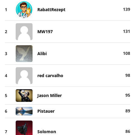
139
1
RabattRezept
131
2
MW197
108
3
Alibi
98
4
red carvalho
95
5
Jason Miller
89
6
Pistauer
86
7
Solomon