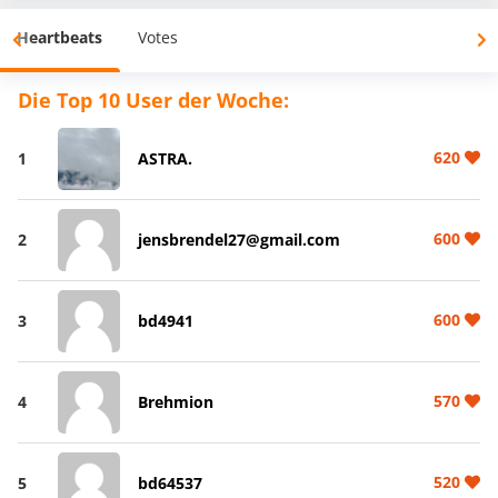
Heartbeats
Votes
Die Top 10 User der Woche:
620
1
ASTRA.
600
2
jensbrendel27@gmail.com
600
3
bd4941
570
4
Brehmion
520
5
bd64537