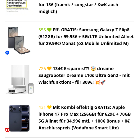
für 15€ (fraenk / congstar / KwK auch
möglich)
355
Eff. GRATIS: Samsung Galaxy Z Flip8
(512GB) für 99,95€ + 5G/LTE Unlimited Allnet
für 29,99€/Monat (o2 Mobile Unlimited M)
726
134€ Ersparnis??! 🤯 dreame
Saugroboter Dreame L10s Ultra Gen2 - mit
Wischfunktion! - für 309€! 💥🚀
431
Mit Kombi effektig GRATIS: Apple
iPhone 17 Pro Max (256GB) für 629€ + 70GB
5G Allnet für 34,99€ mtl. + 100€ Bonus + 0€
Anschlusspreis (Vodafone Smart Lite)