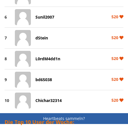
520
6
Sunil2007
520
7
dStein
520
8
L0rdM4dd1n
520
9
bd65038
520
10
Chichar32314
Heartbeats sammeln?
Die Top 10 User der Woche: