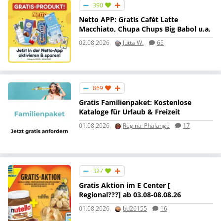
390
Netto APP: Gratis Cafét Latte
Macchiato, Chupa Chups Big Babol u.a.
02.08.2026
Jutta W.
65
869
Gratis Familienpaket: Kostenlose
Kataloge für Urlaub & Freizeit
01.08.2026
Regina_Phalange
17
327
Gratis Aktion im E Center [
Regional???] ab 03.08-08.08.26
01.08.2026
bd26155
16