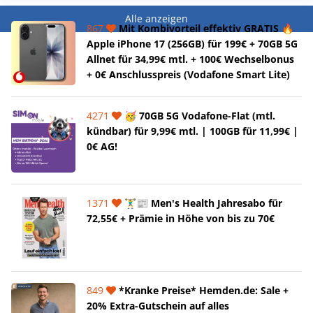
Alle anzeigen
867
Mit Kombivorteil effektiv GRATIS 🔥
Apple iPhone 17 (256GB) für 199€ + 70GB 5G
Allnet für 34,99€ mtl. + 100€ Wechselbonus
+ 0€ Anschlusspreis (Vodafone Smart Lite)
4271
🥳 70GB 5G Vodafone-Flat (mtl.
kündbar) für 9,99€ mtl. | 100GB für 11,99€ |
0€ AG!
1371
🏋️‍♂️📰 Men's Health Jahresabo für
72,55€ + Prämie in Höhe von bis zu 70€
849
*Kranke Preise* Hemden.de: Sale +
20% Extra-Gutschein auf alles