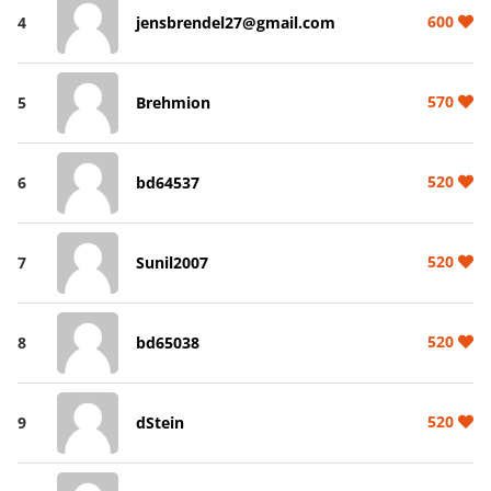
600
4
jensbrendel27@gmail.com
570
5
Brehmion
520
6
bd64537
520
7
Sunil2007
520
8
bd65038
520
9
dStein