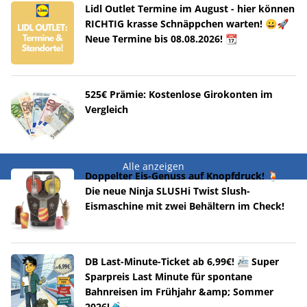
Lidl Outlet Termine im August - hier können
RICHTIG krasse Schnäppchen warten! 😀🚀
Neue Termine bis 08.08.2026! 📆
525€ Prämie: Kostenlose Girokonten im
Vergleich
Alle anzeigen
Doppelter Eis-Genuss auf Knopfdruck! 🍹
Die neue Ninja SLUSHi Twist Slush-
Eismaschine mit zwei Behältern im Check!
DB Last-Minute-Ticket ab 6,99€! 🚈 Super
Sparpreis Last Minute für spontane
Bahnreisen im Frühjahr &amp; Sommer
2026!🧳