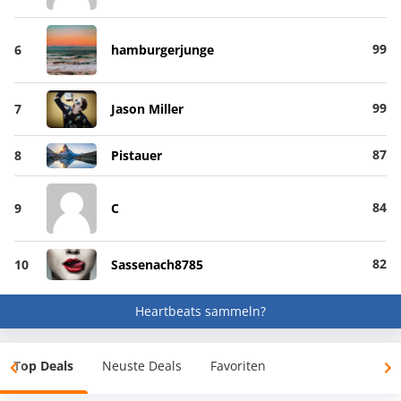
99
6
hamburgerjunge
99
7
Jason Miller
87
8
Pistauer
84
9
C
82
10
Sassenach8785
Heartbeats sammeln?
Top Deals
Neuste Deals
Favoriten