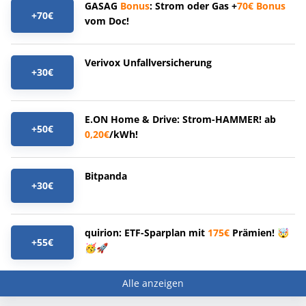
GASAG
Bonus
: Strom oder Gas +
70€
Bonus
+70€
vom Doc!
Verivox Unfallversicherung
+30€
E.ON Home & Drive: Strom-HAMMER! ab
+50€
0,20€
/kWh!
Bitpanda
+30€
quirion: ETF-Sparplan mit
175€
Prämien! 🤯
+55€
🥳🚀
Alle anzeigen