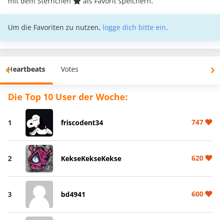
mit dem Sternchen
als Favorit speichern.
Um die Favoriten zu nutzen,
logge dich bitte ein
.
Heartbeats
Votes
Die Top 10 User der Woche:
747
1
friscodent34
620
2
KekseKekseKekse
600
3
bd4941