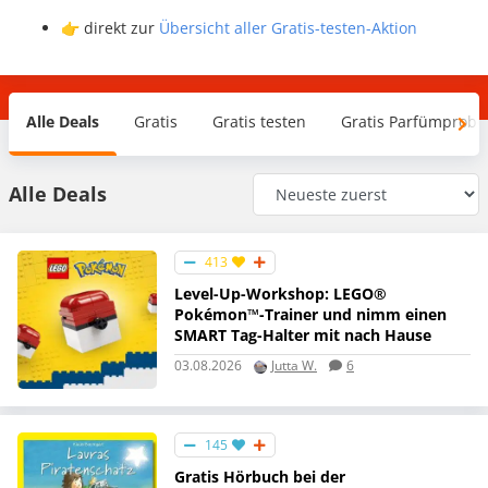
👉 direkt zur
Übersicht aller Gratis-testen-Aktion
Alle Deals
Gratis
Gratis testen
Gratis Parfümprobe
Alle Deals
413
Level-Up-Workshop: LEGO®
Pokémon™-Trainer und nimm einen
SMART Tag-Halter mit nach Hause
03.08.2026
Jutta W.
6
145
Gratis Hörbuch bei der