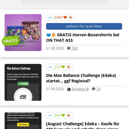
2490
exklusiv für neue Abos
🩲🔥 GRATIS Herren-Boxershorts bei
GRATIS
ON THAT ASS
01.08.2026
393
273
Die Max Ballance Challenge [Edeka]
startet… ggf Regional?
01.08.2026
Xandela18
10
249
[August Challenge] Edeka – Kaufe für