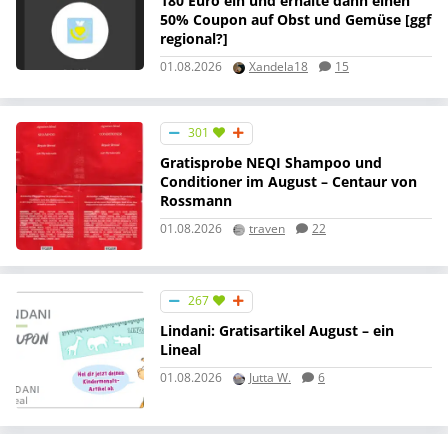
180 Euro ein und erhalte dann einen
50% Coupon auf Obst und Gemüse [ggf
regional?]
01.08.2026
Xandela18
15
301
Gratisprobe NEQI Shampoo und
Conditioner im August – Centaur von
Rossmann
01.08.2026
traven
22
267
Lindani: Gratisartikel August – ein
Lineal
01.08.2026
Jutta W.
6