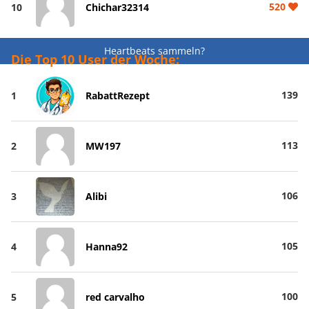
520
10
Chichar32314
Heartbeats sammeln?
Die Top 10 User der Woche:
139
1
RabattRezept
113
2
MW197
106
3
Alibi
105
4
Hanna92
100
5
red carvalho