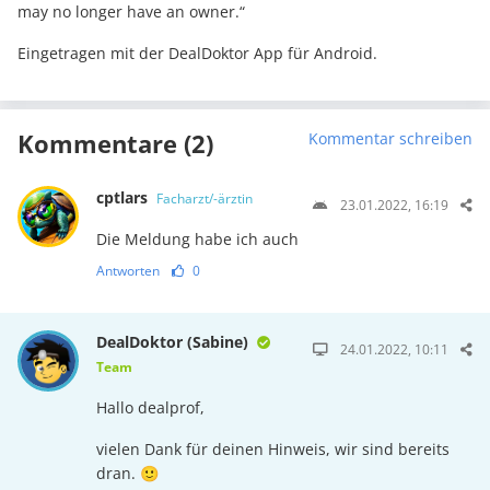
may no longer have an owner.“
Eingetragen mit der DealDoktor App für Android.
Kommentare (2)
Kommentar schreiben
cptlars
Facharzt/-ärztin
23.01.2022, 16:19
Die Meldung habe ich auch
Antworten
0
DealDoktor (Sabine)
24.01.2022, 10:11
Team
Hallo dealprof,
vielen Dank für deinen Hinweis, wir sind bereits
dran. 🙂