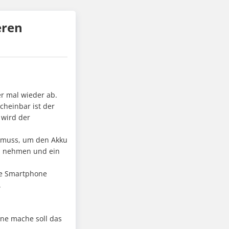
eren
er mal wieder ab.
scheinbar ist der
 wird der
n muss, um den Akku
nd nehmen und ein
zte Smartphone
.
hne mache soll das