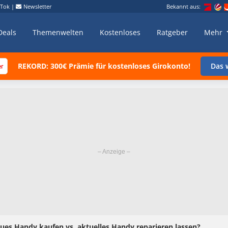
kTok
|
Newsletter
Bekannt aus:
Deals
Themenwelten
Kostenloses
Ratgeber
Mehr
REKORD: 300€ Prämie für kostenloses Girokonto!
Das w
ues Handy kaufen vs. aktuelles Handy reparieren lassen?