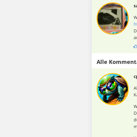
s
W
h
D
a
Alle Komment
c
A
K
W
D
d
m