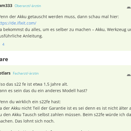
am333
Oberarzt/-ärztin
enn der Akku getauscht werden muss, dann schau mal hier:
ttps://de.ifixit.com/
a bekommst du alles, um es selber zu machen – Akku, Werkzeug u
usführliche Anleitung.
4
are
ptlars
Facharzt/-ärztin
lso das s22 fe ist etwa 1,5 Jahre alt.
ann es sein das du ein anderes Modell hast?
enn du wirklich ein s22fe hast:
a der Akku nicht Teil der Garantie ist es sei denn es ist nicht älter
u den Akku Tausch selbst zahlen müssen. Beim s22fe würde ich das
achen. Das lohnt sich noch.