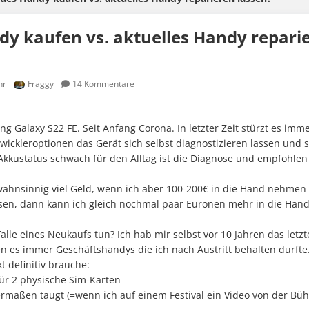
y kaufen vs. aktuelles Handy repari
hr
Fraggy
14
Kommentare
g Galaxy S22 FE. Seit Anfang Corona. In letzter Zeit stürzt es imm
ntwickleroptionen das Gerät sich selbst diagnostizieren lassen und 
Akkustatus schwach für den Alltag ist die Diagnose und empfohlen
t wahnsinnig viel Geld, wenn ich aber 100-200€ in die Hand nehme
sen, dann kann ich gleich nochmal paar Euronen mehr in die Ha
alle eines Neukaufs tun? Ich hab mir selbst vor 10 Jahren das let
n es immer Geschäftshandys die ich nach Austritt behalten durfte
t definitiv brauche:
für 2 physische Sim-Karten
ermaßen taugt (=wenn ich auf einem Festival ein Video von der Bü