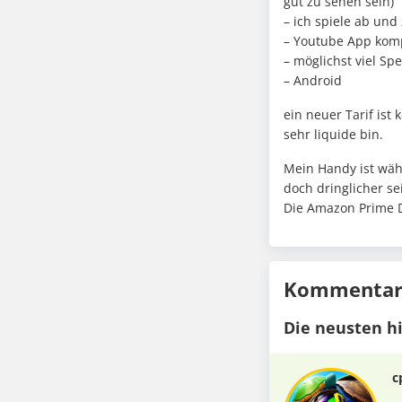
gut zu sehen sein)
– ich spiele ab un
– Youtube App komp
– möglichst viel Sp
– Android
ein neuer Tarif ist
sehr liquide bin.
Mein Handy ist wäh
doch dringlicher sei
Die Amazon Prime D
Kommentare
Die neusten h
c