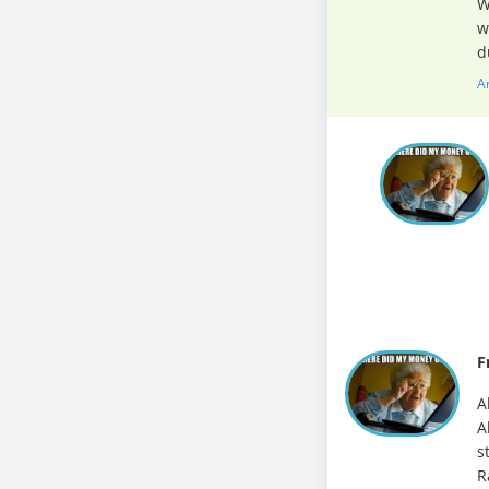
W
w
d
A
F
A
A
s
R