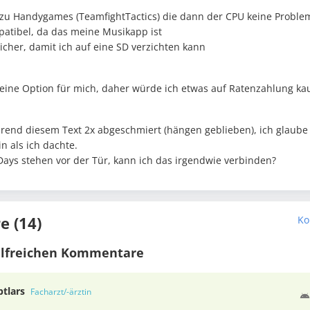
d zu Handygames (TeamfightTactics) die dann der CPU keine Problem
atibel, da das meine Musikapp ist
eicher, damit ich auf eine SD verzichten kann
 keine Option für mich, daher würde ich etwas auf Ratenzahlung kau
rend diesem Text 2x abgeschmiert (hängen geblieben), ich glaube
n als ich dachte.
ays stehen vor der Tür, kann ich das irgendwie verbinden?
 (14)
Ko
ilfreichen Kommentare
ptlars
Facharzt/-ärztin