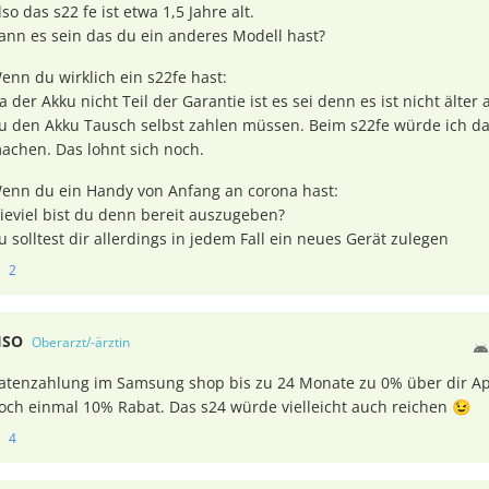
lso das s22 fe ist etwa 1,5 Jahre alt.
ann es sein das du ein anderes Modell hast?
enn du wirklich ein s22fe hast:
a der Akku nicht Teil der Garantie ist es sei denn es ist nicht älter
u den Akku Tausch selbst zahlen müssen. Beim s22fe würde ich das
achen. Das lohnt sich noch.
enn du ein Handy von Anfang an corona hast:
ieviel bist du denn bereit auszugeben?
u solltest dir allerdings in jedem Fall ein neues Gerät zulegen
2
ISO
Oberarzt/-ärztin
atenzahlung im Samsung shop bis zu 24 Monate zu 0% über dir 
och einmal 10% Rabat. Das s24 würde vielleicht auch reichen 😉
4