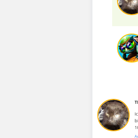
T
I
b
1
A