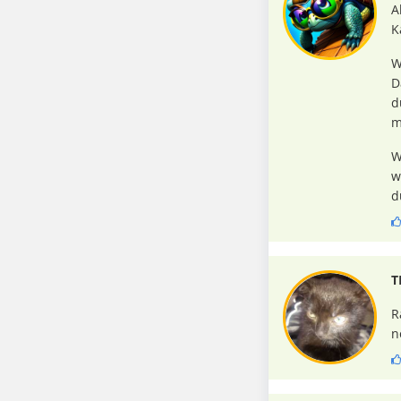
A
K
W
D
d
m
W
w
d
T
R
n