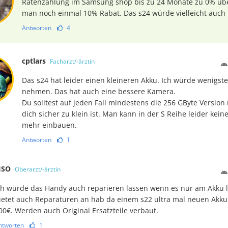
Ratenzahlung im Samsung shop bis zu 24 Monate zu 0% üb
man noch einmal 10% Rabat. Das s24 würde vielleicht auch 
Antworten
4
cptlars
Facharzt/-ärztin
Das s24 hat leider einen kleineren Akku. Ich würde wenigst
nehmen. Das hat auch eine bessere Kamera.
Du solltest auf jeden Fall mindestens die 256 GByte Versio
dich sicher zu klein ist. Man kann in der S Reihe leider kein
mehr einbauen.
Antworten
1
ISO
Oberarzt/-ärztin
ch würde das Handy auch reparieren lassen wenn es nur am Akku l
ietet auch Reparaturen an hab da einem s22 ultra mal neuen Akku
00€. Werden auch Original Ersatzteile verbaut.
ntworten
1