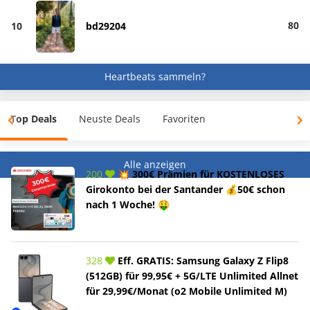
80
10
bd29204
Heartbeats sammeln?
Top Deals
Neuste Deals
Favoriten
Alle anzeigen
200
💥 300€ Prämien für KOSTENLOSES
Girokonto bei der Santander 💰50€ schon
nach 1 Woche! 🤑
328
Eff. GRATIS: Samsung Galaxy Z Flip8
(512GB) für 99,95€ + 5G/LTE Unlimited Allnet
für 29,99€/Monat (o2 Mobile Unlimited M)