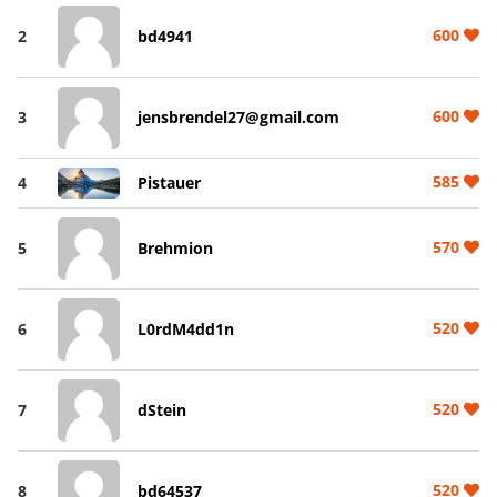
600
2
bd4941
600
3
jensbrendel27@gmail.com
585
4
Pistauer
570
5
Brehmion
520
6
L0rdM4dd1n
520
7
dStein
520
8
bd64537