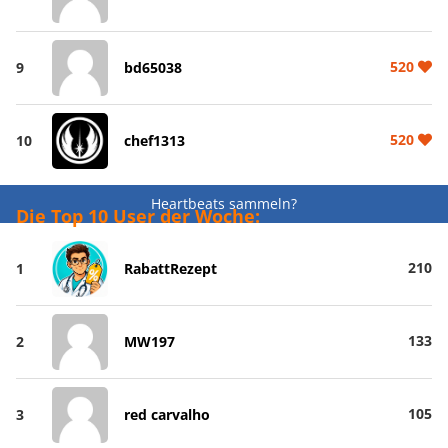
520
9
bd65038
520
10
chef1313
Heartbeats sammeln?
Die Top 10 User der Woche:
210
1
RabattRezept
133
2
MW197
105
3
red carvalho