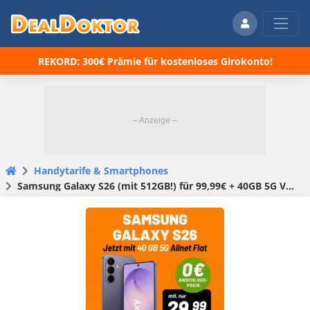
REKORD: 300€ Prämie für kostenloses Girokonto!
Handytarife & Smartphones
Samsung Galaxy S26 (mit 512GB!) für 99,99€ + 40GB 5G Vodafone-Flat für 29,99€/Monat +0,00€ AG (Klarmobil Allnet Flat)