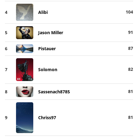
104
4
Alibi
91
5
Jason Miller
87
6
Pistauer
82
7
Solomon
81
8
Sassenach8785
81
9
Chriss97