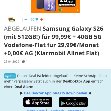
100
ABGELAUFEN
Samsung Galaxy S26
(mit 512GB!) für 99,99€ + 40GB 5G
Vodafone-Flat für 29,99€/Monat
+0,00€ AG (Klarmobil Allnet Flat)
21.04.2026
1
Dieser Deal ist leider abgelaufen. Keine Schnäppchen
mehr verpassen? Setzt euch in der
DealDoktor App
einfach
einen
Deal-Alarm
!
►
DealDoktor App GRATIS downloaden
◄
Newsletter
|
Facebook
|
Instagram