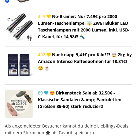
423
No-Brainer: Nur 7,49€ pro 2000
Lumen-Taschenlampe! 🤯 ZWEI Blukar LED
Taschenlampen mit 2000 Lumen, inkl. USB-
C-Kabel, für 14,98€! 🔦
492
Nur knapp 9,41€ pro Kilo??! 🤯 2kg by
Amazon Intenso Kaffeebohnen für 18,81€!
😀 ☕
89
😍 Birkenstock Sale ab 32,50€ -
Klassische Sandalen &amp; Pantoletten
(Größen 35-50) stark reduziert!
Als angemeldeter Besucher kannst du deine Lieblings-Deals
mit dem Sternchen
als Favorit speichern.