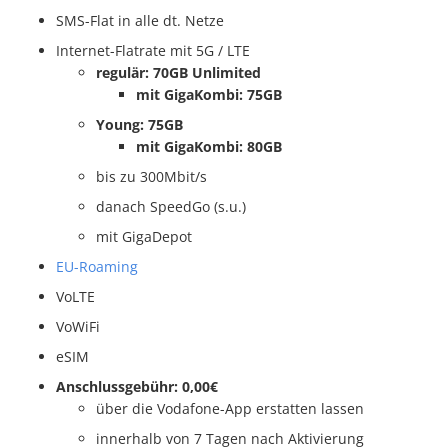
SMS-Flat in alle dt. Netze
Internet-Flatrate mit 5G / LTE
regulär: 70GB Unlimited
mit GigaKombi: 75GB
Young: 75GB
mit GigaKombi: 80GB
bis zu 300Mbit/s
danach SpeedGo (s.u.)
mit GigaDepot
EU-Roaming
VoLTE
VoWiFi
eSIM
Anschlussgebühr: 0,00€
über die Vodafone-App erstatten lassen
innerhalb von 7 Tagen nach Aktivierung