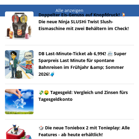
Alle anzeigen
Doppelter Eis-Genuss auf Knopfdruck! 🍹
Die neue Ninja SLUSHi Twist Slush-
Eismaschine mit zwei Behältern im Check!
DB Last-Minute-Ticket ab 6,99€! 🚈 Super
Sparpreis Last Minute für spontane
Bahnreisen im Frühjahr &amp; Sommer
2026!🧳
💸🤑 Tagesgeld: Vergleich und Zinsen fürs
Tagesgeldkonto
🎲 Die neue Toniebox 2 mit Tonieplay: Alle
Features - ab heute erhältlich!