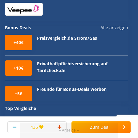
Bonus Deals
Alle anzeigen
Preisvergleich.de Strom/Gas
+40€
Privathaftpflichtversicherung auf
+10€
Tarifcheck.de
Freunde für Bonus-Deals werben
+5€
Top Vergleiche
GRATIS testen dank Geld-Zurück-Aktion: Valess, Axe Deo,
WC-Ente uvm. (Juli 2026)
436
Zum Deal
💥 Die 30 besten Handytarife 📱➡️ Apple iPhone,