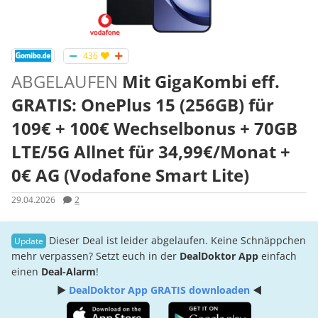
436
ABGELAUFEN
Mit GigaKombi eff.
GRATIS: OnePlus 15 (256GB) für
109€ + 100€ Wechselbonus + 70GB
LTE/5G Allnet für 34,99€/Monat +
0€ AG (Vodafone Smart Lite)
29.04.2026
2
Dieser Deal ist leider abgelaufen. Keine Schnäppchen
mehr verpassen? Setzt euch in der
DealDoktor App
einfach
einen
Deal-Alarm
!
►
DealDoktor App GRATIS downloaden
◄