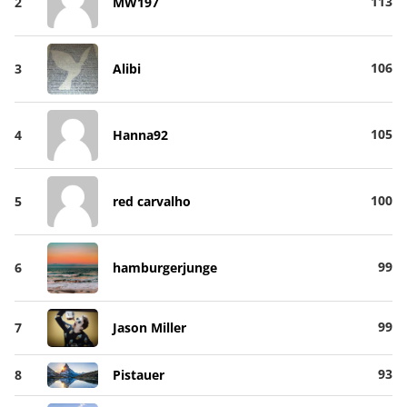
113
2
MW197
106
3
Alibi
105
4
Hanna92
100
5
red carvalho
99
6
hamburgerjunge
99
7
Jason Miller
93
8
Pistauer