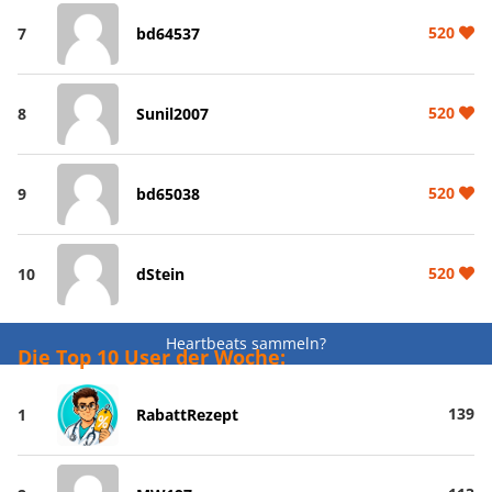
520
7
bd64537
520
8
Sunil2007
520
9
bd65038
520
10
dStein
Heartbeats sammeln?
Die Top 10 User der Woche:
139
1
RabattRezept