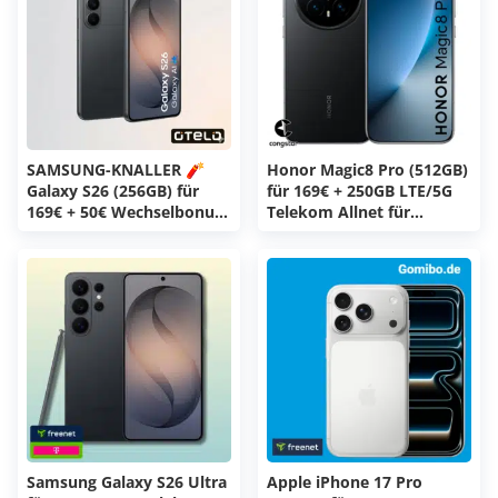
SAMSUNG-KNALLER 🧨
Honor Magic8 Pro (512GB)
Galaxy S26 (256GB) für
für 169€ + 250GB LTE/5G
169€ + 50€ Wechselbonus
Telekom Allnet für
+ 50GB 5G Vodafone Allnet
34€/Monat + 0€ AG
für 19,99€/Monat + 0€
(congstar Allnet Flat XL)
Anschlussgebühr (otelo
Allnet-Flat Classic)
Samsung Galaxy S26 Ultra
Apple iPhone 17 Pro