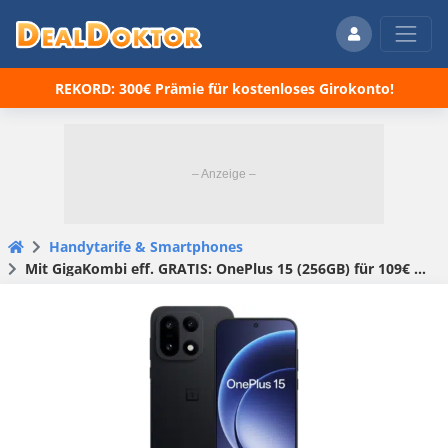
REKORD: 300€ Prämie für kostenloses Girokonto!
Handytarife & Smartphones
Mit GigaKombi eff. GRATIS: OnePlus 15 (256GB) für 109€ + 100€ Wechselbonus + 70GB LTE/5G Allnet für 34,99€/Monat + 0€ AG (Vodafone Smart Lite)