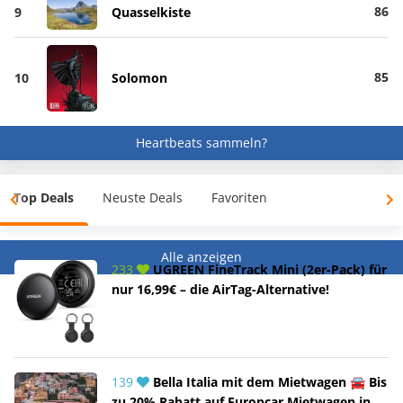
86
9
Quasselkiste
85
10
Solomon
Heartbeats sammeln?
Top Deals
Neuste Deals
Favoriten
Alle anzeigen
233
UGREEN FineTrack Mini (2er-Pack) für
nur 16,99€ – die AirTag-Alternative!
139
Bella Italia mit dem Mietwagen 🚘 Bis
zu 20% Rabatt auf Europcar Mietwagen in