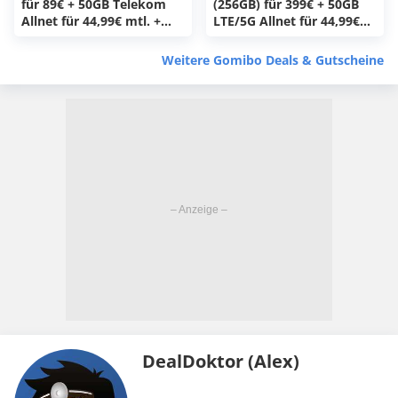
für 89€ + 50GB Telekom
(256GB) für 399€ + 50GB
Allnet für 44,99€ mtl. +
LTE/5G Allnet für 44,99€
150€ Wechselbonus + 50€
mtl. + 150€ Wechselbonus
Cashback (freenet
+ 50€ Cashback (freenet
Weitere Gomibo Deals & Gutscheine
Telekom)
Telekom)
DealDoktor (Alex)