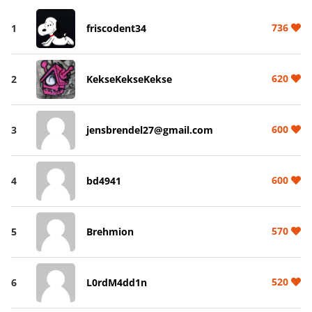
736
1
friscodent34
620
2
KekseKekseKekse
600
3
jensbrendel27@gmail.com
600
4
bd4941
570
5
Brehmion
520
6
L0rdM4dd1n