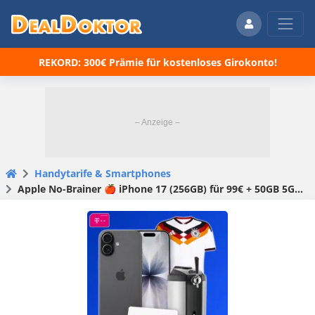
REKORD: 300€ Prämie für kostenloses Girokonto!
Handytarife & Smartphones
Apple No-Brainer 🍎 iPhone 17 (256GB) für 99€ + 50GB 5G Telekom Allnet für 49,95€/Monat + CASO Bierzapfanlage Beer Master & offizielles DFB Heimtrikot für 1€ + 100€ MediaMarkt Gutschein + 150€ Wechselbonus (freenet Telekom Magenta Mobil M)