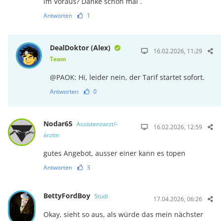
im Voraus? Danke schon mal .
Antworten
1
DealDoktor (Alex)
16.02.2026, 11:29
Team
@PAOK: Hi, leider nein, der Tarif startet sofort.
Antworten
0
Nodar65
Assistenzarzt/-
16.02.2026, 12:59
ärztin
gutes Angebot, ausser einer kann es topen
Antworten
3
BettyFordBoy
Studi
17.04.2026, 06:26
Okay, sieht so aus, als würde das mein nächster