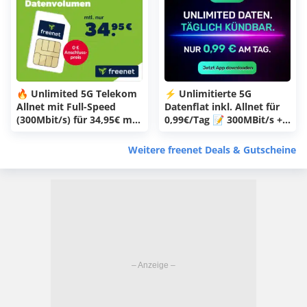
🔥 Unlimited 5G Telekom
⚡️ Unlimitierte 5G
Allnet mit Full-Speed
Datenflat inkl. Allnet für
(300Mbit/s) für 34,95€ mtl.
0,99€/Tag 📝 300MBit/s +
+ 0€ Anschlusspreis
eSIM + täglich kündbar!
(Telekom MagentaMobil
(freenet FUNK im o2-Netz)
Weitere freenet Deals & Gutscheine
XL von freenet)