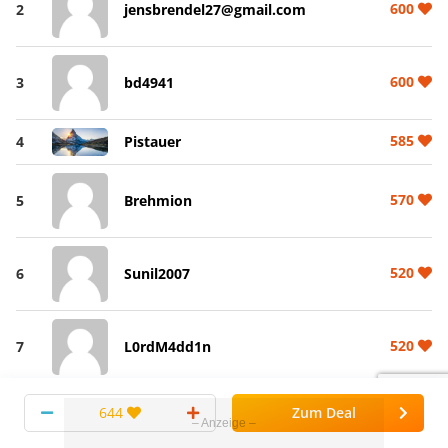
600
2
jensbrendel27@gmail.com
600
3
bd4941
585
4
Pistauer
570
5
Brehmion
520
6
Sunil2007
520
7
L0rdM4dd1n
644
Zum Deal
520
8
dStein