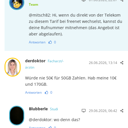
Team
@mitsch82: Hi, wenn du direkt von der Telekom
zu diesem Tarif bei freenet wechselst, kannst du
deine Rufnummer mitnehmen (das Angebot ist
aber abgelaufen).
Antworten
0
derdoktor
Facharzt/-
26.06.2026, 13:14
ärztin
Würde nie 50€ für 50GB Zahlen. Hab meine 10€
und 170GB.
Antworten
0
Blubberle
Studi
29.06.2026, 06:42
@derdoktor: wo denn das?
Antworten
0