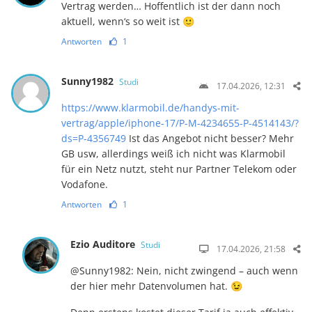
Vertrag werden… Hoffentlich ist der dann noch
aktuell, wenn‘s so weit ist 🙂
Antworten
1
Sunny1982
Studi
17.04.2026, 12:31
https://www.klarmobil.de/handys-mit-
vertrag/apple/iphone-17/P-M-4234655-P-4514143/?
ds=P-4356749
Ist das Angebot nicht besser? Mehr
GB usw, allerdings weiß ich nicht was Klarmobil
für ein Netz nutzt, steht nur Partner Telekom oder
Vodafone.
Antworten
1
Ezio Auditore
Studi
17.04.2026, 21:58
@Sunny1982: Nein, nicht zwingend – auch wenn
der hier mehr Datenvolumen hat. 😉