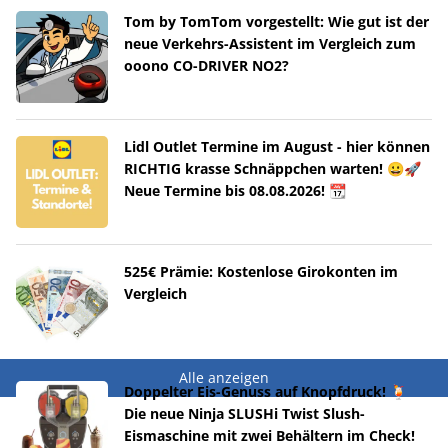
Tom by TomTom vorgestellt: Wie gut ist der
neue Verkehrs-Assistent im Vergleich zum
ooono CO-DRIVER NO2?
Lidl Outlet Termine im August - hier können
RICHTIG krasse Schnäppchen warten! 😀🚀
Neue Termine bis 08.08.2026! 📆
525€ Prämie: Kostenlose Girokonten im
Vergleich
Alle anzeigen
Doppelter Eis-Genuss auf Knopfdruck! 🍹
Die neue Ninja SLUSHi Twist Slush-
Eismaschine mit zwei Behältern im Check!