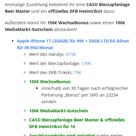
einmalige Zuzahlung bekommt ihr eine
CASO Bierzapfanlage
Beer Master
und ein
offizielles DFB Heimtrikot
dazu!
Außerdem könnt ihr
150€ Wechselbonus
sowie einen
100€
MediaMarkt-Gutschein
abstauben!
Apple iPhone 17 (256GB) für 99€ + 50GB LTE/5G Allnet
für 49,95€/Monat
Wert des Handys:
815€
Wert der Bierzapfanlage:
139€
Wert des DFB-Trikots:
79€
150€ Wechselbonus
innerhalb von 30 Tagen nach erfolgreicher
Portierung „Bonus“ per SMS an 22234
senden
100€ MediaMarkt-Gutschein
CASO Bierzapfanlage Beer Master & offizielles
DFB Heimtrikot für 1€
Anschlussgebühr wird erstattet
(siehe weiter