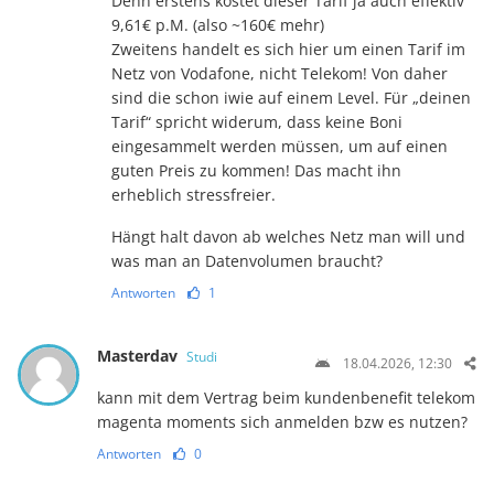
Denn erstens kostet dieser Tarif ja auch effektiv
9,61€ p.M. (also ~160€ mehr)
Zweitens handelt es sich hier um einen Tarif im
Netz von Vodafone, nicht Telekom! Von daher
sind die schon iwie auf einem Level. Für „deinen
Tarif“ spricht widerum, dass keine Boni
eingesammelt werden müssen, um auf einen
guten Preis zu kommen! Das macht ihn
erheblich stressfreier.
Hängt halt davon ab welches Netz man will und
was man an Datenvolumen braucht?
Antworten
1
Masterdav
Studi
18.04.2026, 12:30
kann mit dem Vertrag beim kundenbenefit telekom
magenta moments sich anmelden bzw es nutzen?
Antworten
0