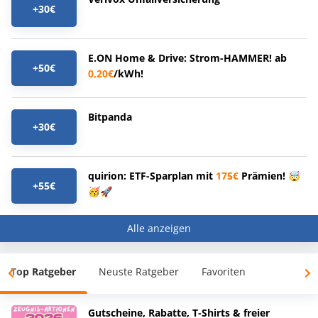
+30€
E.ON Home & Drive: Strom-HAMMER! ab
+50€
0,20€
/kWh!
Bitpanda
+30€
quirion: ETF-Sparplan mit
175€
Prämien! 🤯
+55€
🥳🚀
Alle anzeigen
Top Ratgeber
Neuste Ratgeber
Favoriten
Gutscheine, Rabatte, T-Shirts & freier