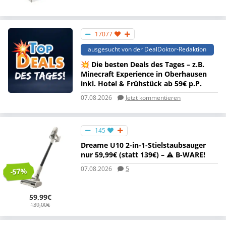
17077
ausgesucht von der DealDoktor-Redaktion
💥 Die besten Deals des Tages – z.B.
Minecraft Experience in Oberhausen
inkl. Hotel & Frühstück ab 59€ p.P.
07.08.2026
Jetzt kommentieren
145
Dreame U10 2-in-1-Stielstaubsauger
nur 59,99€ (statt 139€) – ⚠️ B-WARE!
07.08.2026
5
-57%
59,99€
139,00€