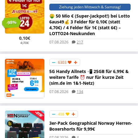
Ziehung jeden Mittwoch & Samstag!
🤑 50 Mio € (Super-Jackpot!) bei Lotto
6aus49💰 3 Felder für 0,10€ (statt
-98%
4,70€) / 4 Felder für 1€ (statt 6€) –
LOTTO24-Neukunden
0,10€
07.08.2026
217
4,70€
6303
5G Handy Allnets 📲 25GB für 6,99€ &
weitere Tarife ⏰ nur für kurze Zeit
(sim.de im 1&1-Netz)
07.08.2026
134
498
3er-Pack Geographical Norway Herren-
Boxershorts für 9,99€
07.08.2026
4