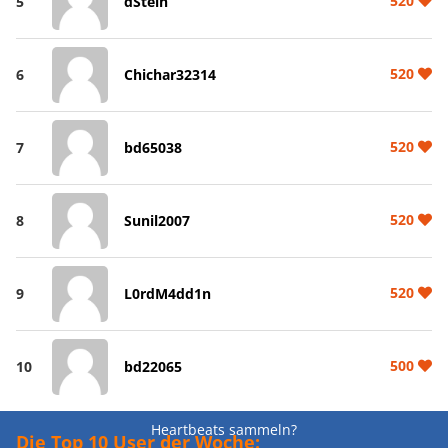
520
5
dStein
520
6
Chichar32314
520
7
bd65038
520
8
Sunil2007
520
9
L0rdM4dd1n
500
10
bd22065
Heartbeats sammeln?
Die Top 10 User der Woche: