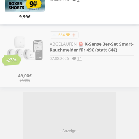
9,99€
664
ABGELAUFEN
🚨 X-Sense 3er-Set Smart-
Rauchmelder für 49€ (statt 64€)
07.08.2026
14
-23%
49,00€
64,00€