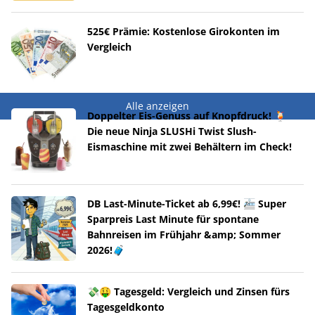
525€ Prämie: Kostenlose Girokonten im
Vergleich
Alle anzeigen
Doppelter Eis-Genuss auf Knopfdruck! 🍹
Die neue Ninja SLUSHi Twist Slush-
Eismaschine mit zwei Behältern im Check!
DB Last-Minute-Ticket ab 6,99€! 🚈 Super
Sparpreis Last Minute für spontane
Bahnreisen im Frühjahr &amp; Sommer
2026!🧳
💸🤑 Tagesgeld: Vergleich und Zinsen fürs
Tagesgeldkonto