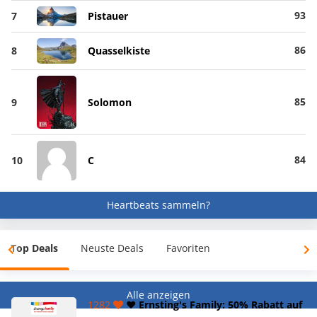
93
7
Pistauer
86
8
Quasselkiste
85
9
Solomon
84
10
C
Heartbeats sammeln?
Top Deals
Neuste Deals
Favoriten
Alle anzeigen
1282
❤️ Ernsting's Family: 50% Rabatt auf