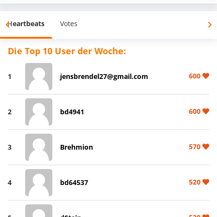
Heartbeats
Votes
Die Top 10 User der Woche:
600
1
jensbrendel27@gmail.com
600
2
bd4941
570
3
Brehmion
520
4
bd64537