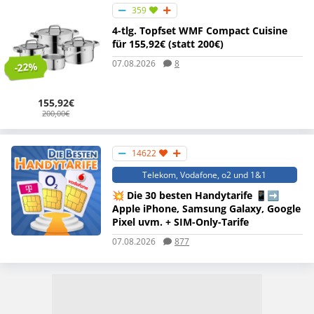
359
4-tlg. Topfset WMF Compact Cuisine
für 155,92€ (statt 200€)
07.08.2026
8
-22%
155,92€
200,00€
14622
Telekom, Vodafone, o2 und 1&1
💥 Die 30 besten Handytarife 📱➡️
Apple iPhone, Samsung Galaxy, Google
Pixel uvm. + SIM-Only-Tarife
07.08.2026
877