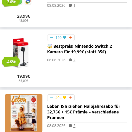
-33%
08.08.2026
1
28,99€
43,00€
120
🤯 Bestpreis! Nintendo Switch 2
Kamera für 19,99€ (statt 35€)
08.08.2026
2
-43%
19,99€
35,00€
404
Leben & Erziehen Halbjahresabo für
32,75€ + 15€ Prämie – verschiedene
Prämien
08.08.2026
2