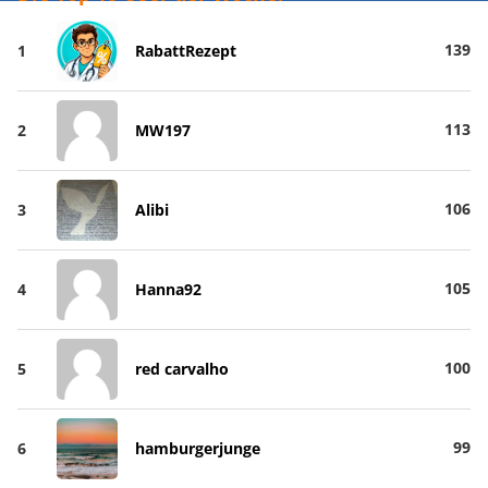
139
1
RabattRezept
113
2
MW197
106
3
Alibi
105
4
Hanna92
100
5
red carvalho
99
6
hamburgerjunge