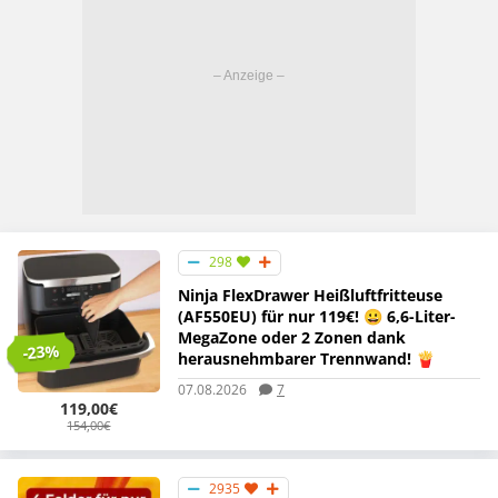
298
Ninja FlexDrawer Heißluftfritteuse
(AF550EU) für nur 119€! 😀 6,6-Liter-
MegaZone oder 2 Zonen dank
-23%
herausnehmbarer Trennwand! 🍟
07.08.2026
7
119,00€
154,00€
2935